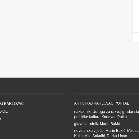
AKTIVIRAJ KARLOVAC PORTAL
AJ KARLOVAC
OICE
nakladnik: Udruga za razvoj građanske
političke kulture Karlovac Polka
A
glavni urednik: Marin Bakić
novinarsko vijeće: Marin Bakić, Mirosl
Katić, Mile Sokolić, Darko Lisac