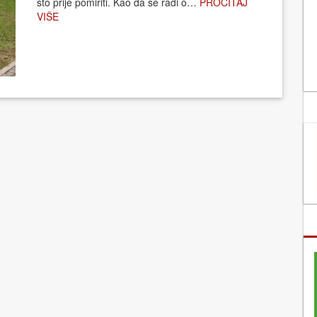
što prije pomiriti. Kao da se radi o…
PROČITAJ
VIŠE