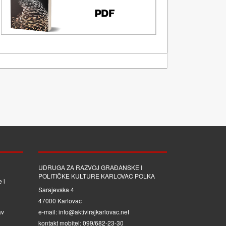
UDRUGA ZA RAZVOJ GRAĐANSKE I
POLITIČKE KULTURE KARLOVAC POLKA
 i
Sarajevska 4
47000 Karlovac
av
e-mail: info@aktivirajkarlovac.net
kontakt mobitel: 099/682-23-30