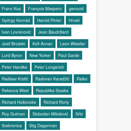
Franc Kos
François Maspero
genocid
György Konrád
Harold Pinter
Hrvati
Ivan Lovrenović
Jean Baudrillard
Josif Brodski
Kofi Annan
Leon Wiestler
Lord Byron
New Yorker
Paul Garde
Peter Handke
Peter Longerich
Radisav Krstić
Radovan Karadžić
Ratko
Rebecca West
Republika Srpska
Richard Holbrooke
Richard Rorty
Roy Gutman
Slobodan Milošević
Srbi
Srebrenica
Stig Dagerman