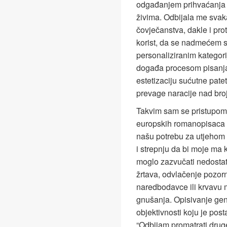
odgađanjem prihvaćanja te
živima. Odbijala me svak
čovječanstva, dakle i pro
korist, da se nadmećem s
personaliziranim kategori
događa procesom pisanja.
estetizaciju sućutne patet
prevage naracije nad broj
Takvim sam se pristupom 
europskih romanopisaca
našu potrebu za utjehom 
i strepnju da bi moje ma
moglo zazvučati nedostat
žrtava, odvlačenje pozorn
naredbodavce ili krvavu m
gnušanja. Opisivanje gen
objektivnosti koju je pos
“Odbijam promatrati dru