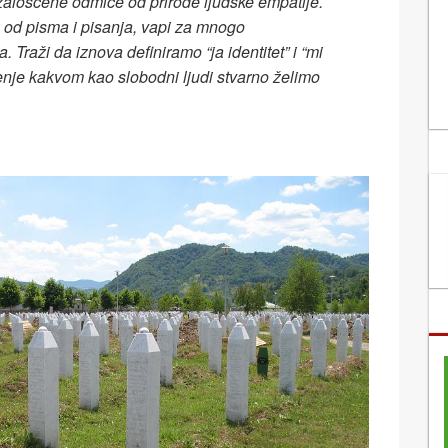
ožalošćene odmiče od prirode ljudske empa­tije.
e od pisma i pisanja, vapi za mnogo
Traži da iznova definiramo “ja identitet” i “mi
uženje kakvom kao slobodni ljudi stvarno želimo