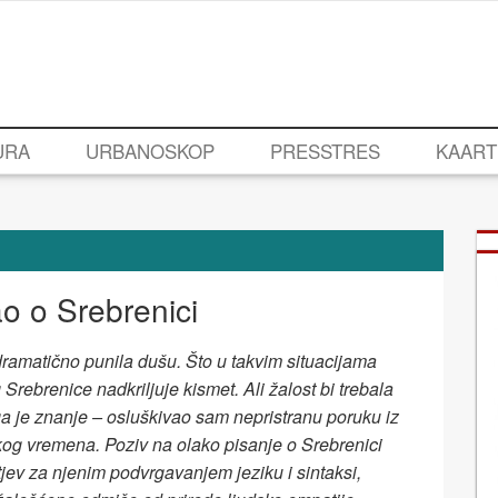
URA
URBANOSKOP
PRESSTRES
KAART
o o Srebrenici
e dramatično punila dušu. Što u takvim situacijama
 Srebrenice nadkriljuje kismet. Ali žalost bi trebala
tuga je znanje – osluškivao sam nepristranu poruku iz
g vremena. Poziv na olako pisanje o Srebrenici
jev za njenim podvrgavanjem jeziku i sintaksi,