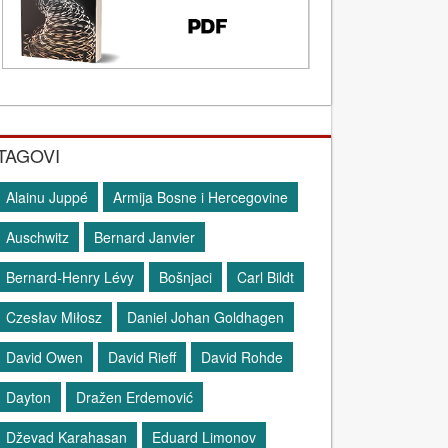
TAGOVI
Alainu Juppé
Armija Bosne i Hercegovine
Auschwitz
Bernard Janvier
Bernard-Henry Lévy
Bošnjaci
Carl Bildt
Czesłav Miłosz
Daniel Johan Goldhagen
David Owen
David Rieff
David Rohde
Dayton
Dražen Erdemović
Dževad Karahasan
Eduard Limonov