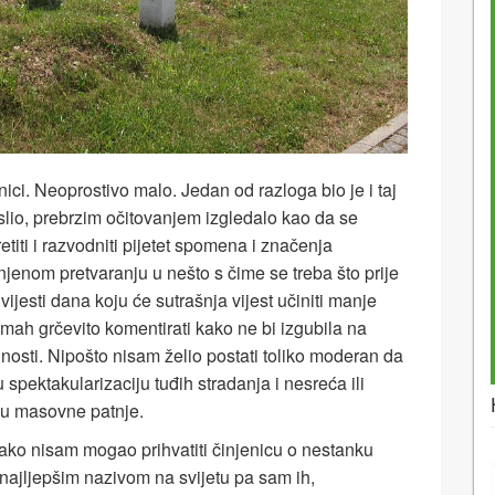
ci. Neoprostivo malo. Jedan od razloga bio je i taj
slio, prebrzim očitovanjem izgledalo kao da se
etiti i razvodniti pijetet spomena i značenja
 njenom pretvaranju u nešto s čime se treba što prije
 vijesti dana koju će sutrašnja vijest učiniti manje
h grčevito komentirati kako ne bi izgubila na
lnosti. Nipošto nisam želio postati toliko moderan da
 spektakularizaciju tuđih stradanja i nesreća ili
iju masovne patnje.
kako nisam mogao prihvatiti činjenicu o ne­stanku
ajljepšim nazivom na svijetu pa sam ih,