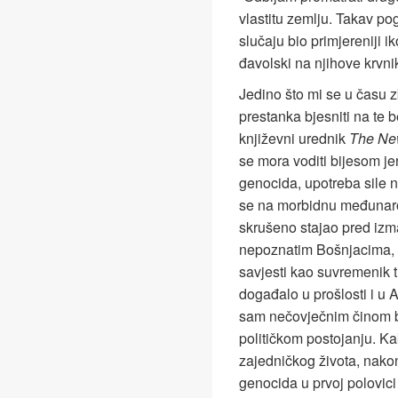
vlastitu zemlju. Takav pogl
slučaju bio primjereniji i
đavolski na njihove krvn
Jedino što mi se u času z
prestanka bjesniti na te be
književni urednik
The Ne
se mora voditi bijesom jer
genocida, upotreba sile ni
se na morbidnu međunarod
skrušeno stajao pred izm
nepoznatim Bošnjacima, 
savjesti kao suvremenik 
događalo u prošlosti i u 
sam nečovječnim činom bio
političkom postojanju. K
zajedničkog života, nako
genocida u prvoj polovic