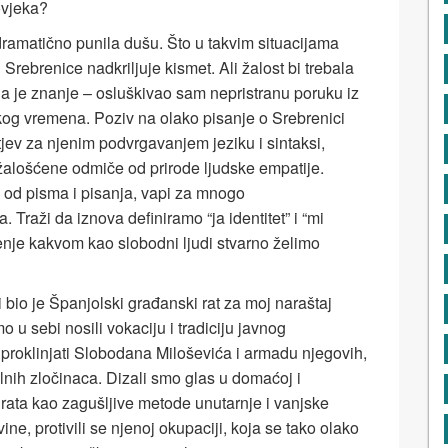
ovjeka?
e dramatično punila dušu. Što u takvim situacijama
 Srebrenice nadkriljuje kismet. Ali žalost bi trebala
tuga je znanje – osluškivao sam nepristranu poruku iz
og vremena. Poziv na olako pisanje o Srebrenici
jev za njenim podvrgavanjem jeziku i sintaksi,
ožalošćene odmiče od prirode ljudske empa­tije.
e od pisma i pisanja, vapi za mnogo
Traži da iznova definiramo “ja identitet” i “mi
uženje kakvom kao slobodni ljudi stvarno želimo
 bio je Španjolski građanski rat za moj naraštaj
mo u sebi nosili vokaciju i tradiciju javnog
 proklinjati Slobodana Miloševića i armadu njegovih,
nih zločinaca. Dizali smo glas u domaćoj i
 rata kao zagušljive metode unutarnje i vanjske
e, protivili se njenoj okupaciji, koja se tako olako