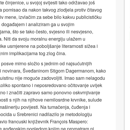
 činjenice, u svojoj svijesti tako održavao još
a pomisao da nakon takvog zlodjela protiv čitavog
tiv mene, izvlačim za sebe bilo kakvu publicističku
 događajem i analiziram ga u svojim
jama, što se tako često, svjesno ili nesvjesno,
 Niti da svoju moralnu energiju ulažem u
ike usmjerene na poboljšanje literarnosti sižea i
nim implikacijama tog zlog čina.
posve mirno složio s jednim od najsućutnijih
 i novinara, Šveđaninom Stigom Dagermanom, kako
uistinu nije moguće zadovoljiti. Imao sam nelagodu
 koliko spontano i neposredovano očitovanje uvijek
no i značiti zapravo samo ponovno oskvrnjivanje
osti s njih na njihove nemilosrdne krvnike, sulude
ašineriju povijesti. Na tuma­čenja, čuđenja i
ocida u Srebrenici nadilazilo je metodologiju
tavio francuski književnik François Maspero:
ge anđeoskim pogledom kojim ne promatram ni