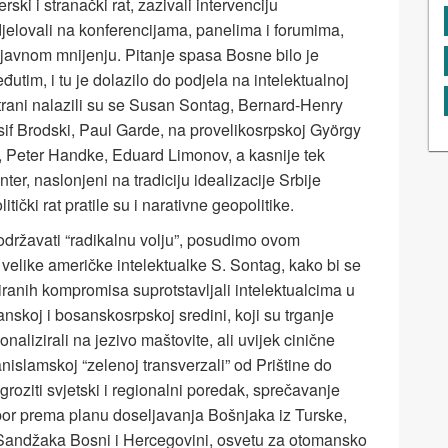
rski i stranački rat, zazivali intervenciju
jelovali na konferencijama, panelima i forumima,
 javnom mnijenju. Pitanje spasa Bosne bilo je
đutim, i tu je dolazilo do podjela na intelektualnoj
trani nalazili su se Susan Sontag, Bernard-Henry
sif Brodski, Paul Garde, na provelikosrpskoj György
, Peter Handke, Eduard Limonov, a kasnije tek
nter, naslonjeni na tradiciju idealizacije Srbije
ički rat pratile su i narativne geopolitike.
održavati “radikalnu volju”, posudimo ovom
velike američke intelektualke S. Sontag, kako bi se
ranih kompromisa suprotstavljali intelektualcima u
anskoj i bosanskosrpskoj sredini, koji su trganje
alizirali na jezivo maštovite, ali uvijek cinične
anislamskoj “zelenoj transverzali” od Prištine do
groziti svjetski i regionalni poredak, sprečavanje
por prema planu doseljavanja Bošnjaka iz Turske,
 Sandžaka Bosni i Hercegovini, osvetu za otomansko