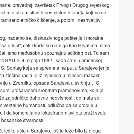
mane, pravedniji završetak Prvog i Drugog svjetskog
acija te nizom sličnih besmislenih teorija kojima se
ramirano etničko čišćenje, a potom i neshvatljivi
svog, nadamo se, diskurzivnoga poštenja i moralne
“psa u tuči”, čak i kada su nam ga kao Hrvatima mimo
ećali smo međusobnu spoznajnu solidarnost. To sam
ti SAD-a, 4. srpnja 1992., kada sam u američkoj
 S. Sontag koja se spremala na put u Sarajevo jer je
ma zločina rasla je iz mjeseca u mjesec: masakr
 travnju u Zvorniku, opsada Sarajeva u svibnju… S
som, prošaranom srebrnim pramenovima, koja je
še zajedničke duhovne neovisnosti, doimala se
iverzalne humanosti, odlučna da se probije u
 i da komercijalno foku­siranom svijetu pruži svoju
 bosanske stvarnosti.
 teško ušla u Sarajevo, još je teže bilo iz njega