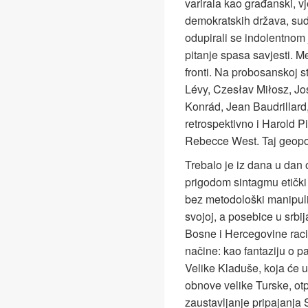
varirala kao građanski, vje
demokratskih država, sud
odupirali se indolentnom
pitanje spasa savjesti. Me
fronti. Na probosanskoj s
Lévy, Czesłav Miłosz, Jo
Konrád, Jean Baudrillard
retrospektivno i Harold Pi
Rebecce West. Taj geopolit
Trebalo je iz dana u dan 
prigodom sintagmu etički 
bez metodološki manipuli
svojoj, a posebice u srbij
Bosne i Hercegovine racion
načine: kao fantaziju o p
Velike Kladuše, koja će u
obnove velike Turske, ot
zaustavljanje pripajanja