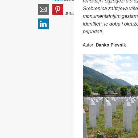
refleksiji i egzegezi što 
Srebrenica zahtijeva viš
monumentalnijim gestama. 
identitet”, te doba i okr
pripadati.
Autor:
Danko Plevnik