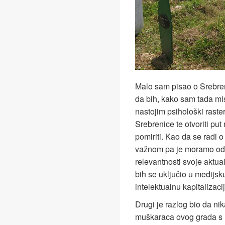
Malo sam pisao o Srebreni
da bih, kako sam tada mi
nastojim psihološki raster
Srebrenice te otvoriti put
pomiriti. Kao da se radi o
važnom pa je moramo odma
relevantnosti svoje aktua
bih se uključio u medijsku
intelektualnu kapitalizac
Drugi je razlog bio da ni
muškaraca ovog grada s n