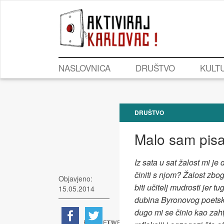
NASLOVNICA
DRUŠTVO
KULT
DRUŠTVO
Malo sam pisa
Iz sata u sat žalost mi j
činiti s njom? Žalost zbog
Objavjeno:
biti učitelj mudrosti jer 
15.05.2014
dubina Byronovog poetsko
dugo mi se činio kao zaht