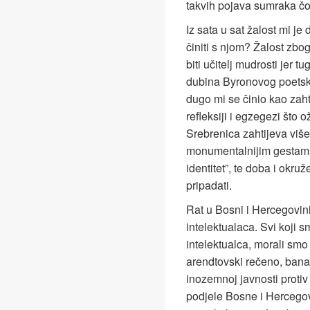
takvih pojava sumraka č
Iz sata u sat žalost mi j
činiti s njom? Žalost zbog
biti učitelj mudrosti jer 
dubina Byronovog poetsk
dugo mi se činio kao zaht
refleksiji i egzegezi što 
Srebrenica zahtijeva viš
monumentalnijim gestama. 
identitet”, te doba i okr
pripadati.
Rat u Bosni i Hercegovini
intelektualaca. Svi koji s
intelektualca, morali smo
arendtovski rečeno, banal
inozemnoj javnosti protiv
podjele Bosne i Hercegovin