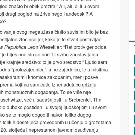
ed značio bi oblik prezira.” Ali, ali, bi li u ovom
koji drugi pogled na žrtve negoli anđeoski? A
ike?
bivanja ovog megaužasa činilo suvislim bilo je bez
stijalne zločince jer, kako je te stvari postavljao
w Republica
Leon Wieseltier: “Rat protiv genocida
 je bijes ono što se bori. U svrhu zaustavljanja
je krajnje sredstvo: to je prvo sredstvo.” Ljutio sam
nu “protuzajednicu”, a ne zajednicu, te u mislima
asakriranim i kriomice zakopanim, meni posve
prema kojima sam ćutio iznenađujuću grižnju
tih monstruoznih događanja. To se više nije
Auschwitzu, već u sadašnjosti i u Srebrenici. Tim
 duboko postiđen i u svojoj ljudskoj biti i u svom
ako se to moglo dogoditi nakon toliko dugog
n tolikih desetljeća provedenih u učenju o grozotama
i 20. stoljeća i neprestanom javnom osuđivanju