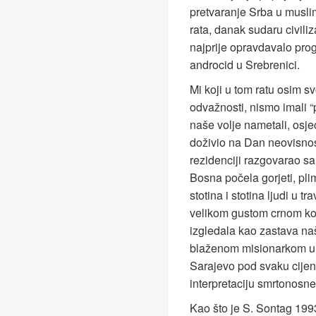
pretvaranje Srba u musli
rata, danak sudaru civiliz
najprije opravdavalo prog
androcid u Srebrenici.
Mi koji u tom ratu osim 
odvažnosti, nismo imali 
naše volje nametali, osj
doživio na Dan neovisnos
rezidenciji razgovarao sa
Bosna počela gorjeti, pli
stotina i stotina ljudi u
velikom gustom crnom ko
izgledala kao zastava na
blaženom misionarkom un
Sarajevo pod svaku cijenu
interpretaciju smrtonosne
Kao što je S. Sontag 1993.