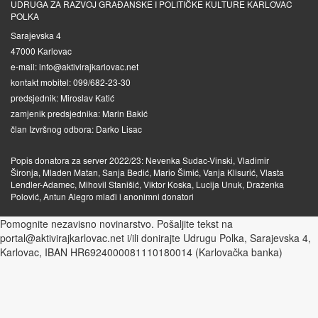
UDRUGA ZA RAZVOJ GRAĐANSKE I POLITIČKE KULTURE KARLOVAC
POLKA
Sarajevska 4
47000 Karlovac
e-mail: info@aktivirajkarlovac.net
kontakt mobitel: 099/682-23-30
predsjednik: Miroslav Katić
zamjenik predsjednika: Marin Bakić
član Izvršnog odbora: Darko Lisac
Popis donatora za server 2022/23: Nevenka Sudac-Vinski, Vladimir
Šironja, Mladen Matan, Sanja Bedić, Mario Šimić, Vanja Klisurić, Vlasta
Lendler-Adamec, Mihovil Stanišić, Viktor Koska, Lucija Unuk, Draženka
Polović, Antun Alegro mlađi i anonimni donatori
Pomognite nezavisno novinarstvo. Pošaljite tekst na
portal@aktivirajkarlovac.net i/ili donirajte Udrugu Polka, Sarajevska 4,
Karlovac, IBAN HR6924000081110180014 (Karlovačka banka)