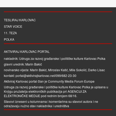
TESLIRAJ KARLOVAC
STAR VOICE
11. TEZA
POLKA
AKTIVIRAJ KARLOVAC PORTAL
nakladnik: Udruga za razvoj građanske i političke kulture Karlovac Polka
glavni urednik: Marin Bakić
novinarsko vijeće: Marin Bakić, Miroslav Katić, Mile Sokolić, Darko Lisac
kontakt: portal@aktivirajkarlovac.net/099/682-23-30
Aktiviraj Karlovac portal član je
Community Media Forum Europe
Udruga za razvoj građanske i političke kulture Karlovac Polka je upisana u
Knjigu pružatelja elektroničkih publikacija pri
AGENCIJI ZA
ELEKTRONIČKE MEDIJE
pod rednim brojem 68/16.
Stavovi izneseni u kolumnama i komentarima su stavovi autora i ne
odražavaju nužno stav nakladnika i uredništva