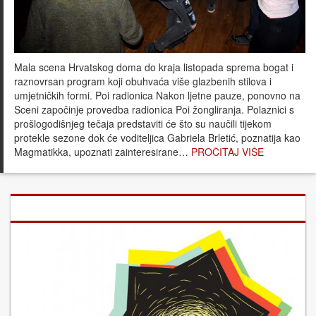
Mala scena Hrvatskog doma do kraja listopada sprema bogat i
raznovrsan program koji obuhvaća više glazbenih stilova i
umjetničkih formi. Poi radionica Nakon ljetne pauze, ponovno na
Sceni započinje provedba radionica Poi žongliranja. Polaznici s
prošlogodišnjeg tečaja predstaviti će što su naučili tijekom
protekle sezone dok će voditeljica Gabriela Brletić, poznatija kao
Magmatikka, upoznati zainteresirane…
PROČITAJ VIŠE