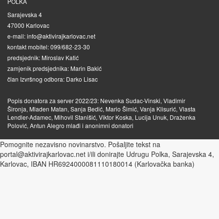
POLKA
Sarajevska 4
47000 Karlovac
e-mail: info@aktivirajkarlovac.net
kontakt mobitel: 099/682-23-30
predsjednik: Miroslav Katić
zamjenik predsjednika: Marin Bakić
član Izvršnog odbora: Darko Lisac
Popis donatora za server 2022/23: Nevenka Sudac-Vinski, Vladimir
Šironja, Mladen Matan, Sanja Bedić, Mario Šimić, Vanja Klisurić, Vlasta
Lendler-Adamec, Mihovil Stanišić, Viktor Koska, Lucija Unuk, Draženka
Polović, Antun Alegro mlađi i anonimni donatori
Pomognite nezavisno novinarstvo. Pošaljite tekst na
portal@aktivirajkarlovac.net i/ili donirajte Udrugu Polka, Sarajevska 4,
Karlovac, IBAN HR6924000081110180014 (Karlovačka banka)