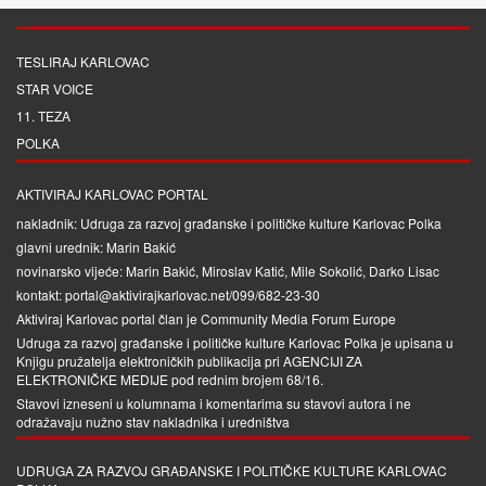
TESLIRAJ KARLOVAC
STAR VOICE
11. TEZA
POLKA
AKTIVIRAJ KARLOVAC PORTAL
nakladnik: Udruga za razvoj građanske i političke kulture Karlovac Polka
glavni urednik: Marin Bakić
novinarsko vijeće: Marin Bakić, Miroslav Katić, Mile Sokolić, Darko Lisac
kontakt: portal@aktivirajkarlovac.net/099/682-23-30
Aktiviraj Karlovac portal član je
Community Media Forum Europe
Udruga za razvoj građanske i političke kulture Karlovac Polka je upisana u
Knjigu pružatelja elektroničkih publikacija pri
AGENCIJI ZA
ELEKTRONIČKE MEDIJE
pod rednim brojem 68/16.
Stavovi izneseni u kolumnama i komentarima su stavovi autora i ne
odražavaju nužno stav nakladnika i uredništva
UDRUGA ZA RAZVOJ GRAĐANSKE I POLITIČKE KULTURE KARLOVAC