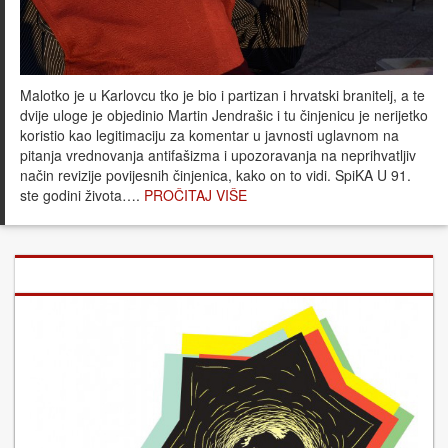
Malotko je u Karlovcu tko je bio i partizan i hrvatski branitelj, a te
dvije uloge je objedinio Martin Jendrašic i tu činjenicu je nerijetko
koristio kao legitimaciju za komentar u javnosti uglavnom na
pitanja vrednovanja antifašizma i upozoravanja na neprihvatljiv
način revizije povijesnih činjenica, kako on to vidi. SpiKA U 91.
ste godini života….
PROČITAJ VIŠE