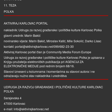
11. TEZA
POLKA
AKTIVIRAJ KARLOVAC PORTAL
nakladnik: Udruga za razvoj građanske i političke kulture Karlovac Polka
glavni urednik: Marin Bakić
novinarsko vijeće: Marin Bakić, Miroslav Katić, Mile Sokolić, Darko Lisac
kontakt: portal@aktivirajkarlovac.net/099/682-23-30
Aktiviraj Karlovac portal član je
Community Media Forum Europe
Udruga za razvoj građanske i političke kulture Karlovac Polka je upisana u
Knjigu pružatelja elektroničkih publikacija pri
AGENCIJI ZA
ELEKTRONIČKE MEDIJE
pod rednim brojem 68/16.
Stavovi izneseni u kolumnama i komentarima su stavovi autora i ne
odražavaju nužno stav nakladnika i uredništva
UDRUGA ZA RAZVOJ GRAĐANSKE I POLITIČKE KULTURE KARLOVAC
POLKA
Sarajevska 4
47000 Karlovac
e-mail: info@aktivirajkarlovac.net