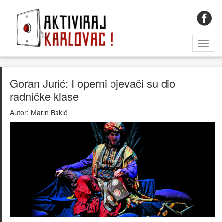
Toggl
naviga
Goran Jurić: I operni pjevači su dio
radničke klase
Autor:
Marin Bakić