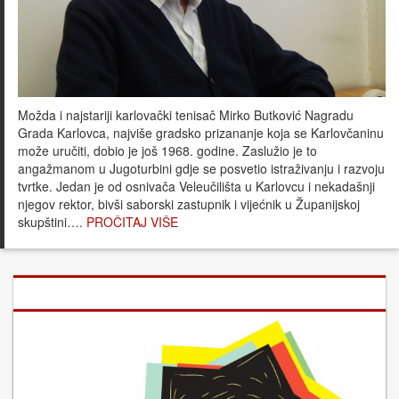
Možda i najstariji karlovački tenisač Mirko Butković Nagradu
Grada Karlovca, najviše gradsko prizananje koja se Karlovčaninu
može uručiti, dobio je još 1968. godine. Zaslužio je to
angažmanom u Jugoturbini gdje se posvetio istraživanju i razvoju
tvrtke. Jedan je od osnivača Veleučilišta u Karlovcu i nekadašnji
njegov rektor, bivši saborski zastupnik i vijećnik u Županijskoj
skupštini….
PROČITAJ VIŠE