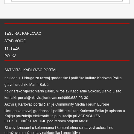
TESLIRAJ KARLOVAC
STAR VOICE
11. TEZA
POLKA
AKTIVIRAJ KARLOVAC PORTAL
nakladnik: Udruga za razvoj građanske i političke kulture Karlovac Polka
glavni urednik: Marin Bakić
novinarsko vijeće: Marin Bakić, Miroslav Katić, Mile Sokolić, Darko Lisac
kontakt: portal@aktivirajkarlovac.net/099/682-23-30
Aktiviraj Karlovac portal član je
Community Media Forum Europe
Udruga za razvoj građanske i političke kulture Karlovac Polka je upisana u
Knjigu pružatelja elektroničkih publikacija pri
AGENCIJI ZA
ELEKTRONIČKE MEDIJE
pod rednim brojem 68/16.
Stavovi izneseni u kolumnama i komentarima su stavovi autora i ne
odražavaju nužno stav nakladnika i uredništva