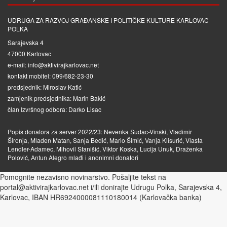
UDRUGA ZA RAZVOJ GRAĐANSKE I POLITIČKE KULTURE KARLOVAC
POLKA
Sarajevska 4
47000 Karlovac
e-mail: info@aktivirajkarlovac.net
kontakt mobitel: 099/682-23-30
predsjednik: Miroslav Katić
zamjenik predsjednika: Marin Bakić
član Izvršnog odbora: Darko Lisac
Popis donatora za server 2022/23: Nevenka Sudac-Vinski, Vladimir
Šironja, Mladen Matan, Sanja Bedić, Mario Šimić, Vanja Klisurić, Vlasta
Lendler-Adamec, Mihovil Stanišić, Viktor Koska, Lucija Unuk, Draženka
Polović, Antun Alegro mlađi i anonimni donatori
Pomognite nezavisno novinarstvo. Pošaljite tekst na
portal@aktivirajkarlovac.net i/ili donirajte Udrugu Polka, Sarajevska 4,
Karlovac, IBAN HR6924000081110180014 (Karlovačka banka)