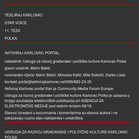
TESLIRAJ KARLOVAC
STAR VOICE
11. TEZA
POLKA
AKTIVIRAJ KARLOVAC PORTAL
nakladnik: Udruga za razvoj građanske i političke kulture Karlovac Polka
glavni urednik: Marin Bakić
novinarsko vijeće: Marin Bakić, Miroslav Katić, Mile Sokolić, Darko Lisac
kontakt: portal@aktivirajkarlovac.net/099/682-23-30
Aktiviraj Karlovac portal član je
Community Media Forum Europe
Udruga za razvoj građanske i političke kulture Karlovac Polka je upisana u
Knjigu pružatelja elektroničkih publikacija pri
AGENCIJI ZA
ELEKTRONIČKE MEDIJE
pod rednim brojem 68/16.
Stavovi izneseni u kolumnama i komentarima su stavovi autora i ne
odražavaju nužno stav nakladnika i uredništva
UDRUGA ZA RAZVOJ GRAĐANSKE I POLITIČKE KULTURE KARLOVAC
POLKA