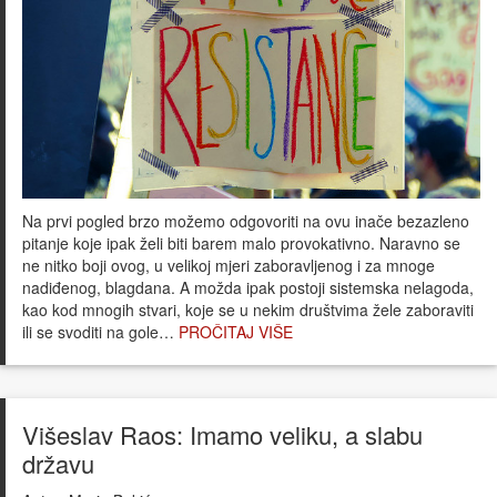
Na prvi pogled brzo možemo odgovoriti na ovu inače bezazleno
pitanje koje ipak želi biti barem malo provokativno. Naravno se
ne nitko boji ovog, u velikoj mjeri zaboravljenog i za mnoge
nadiđenog, blagdana. A možda ipak postoji sistemska nelagoda,
kao kod mnogih stvari, koje se u nekim društvima žele zaboraviti
ili se svoditi na gole…
PROČITAJ VIŠE
Višeslav Raos: Imamo veliku, a slabu
državu