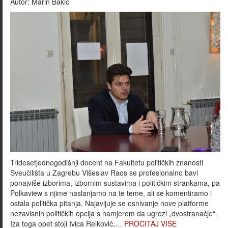
Autor:
Marin Bakić
Tridesetjednogodišnji docent na Fakultetu političkih znanosti
Sveučilišta u Zagrebu Višeslav Raos se profesionalno bavi
ponajviše izborima, izbornim sustavima i političkim strankama, pa
Polkaview s njime naslanjamo na te teme, ali se komentiramo i
ostala politička pitanja. Najavljuje se osnivanje nove platforme
nezavisnih političkih opcija s namjerom da ugrozi „dvostranačje“.
Iza toga opet stoji Ivica Relković,…
PROČITAJ VIŠE