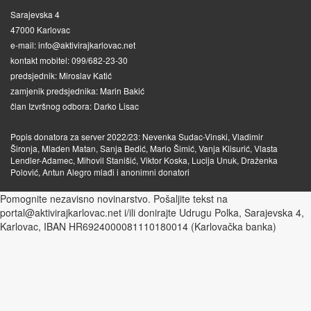
Sarajevska 4
47000 Karlovac
e-mail: info@aktivirajkarlovac.net
kontakt mobitel: 099/682-23-30
predsjednik: Miroslav Katić
zamjenik predsjednika: Marin Bakić
član Izvršnog odbora: Darko Lisac
Popis donatora za server 2022/23: Nevenka Sudac-Vinski, Vladimir
Šironja, Mladen Matan, Sanja Bedić, Mario Šimić, Vanja Klisurić, Vlasta
Lendler-Adamec, Mihovil Stanišić, Viktor Koska, Lucija Unuk, Draženka
Polović, Antun Alegro mlađi i anonimni donatori
Pomognite nezavisno novinarstvo. Pošaljite tekst na
portal@aktivirajkarlovac.net i/ili donirajte Udrugu Polka, Sarajevska 4,
Karlovac, IBAN HR6924000081110180014 (Karlovačka banka)