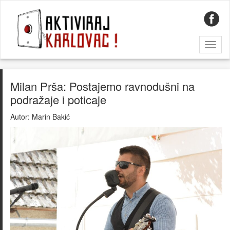
Toggl
naviga
Milan Prša: Postajemo ravnodušni na
podražaje i poticaje
Autor:
Marin Bakić