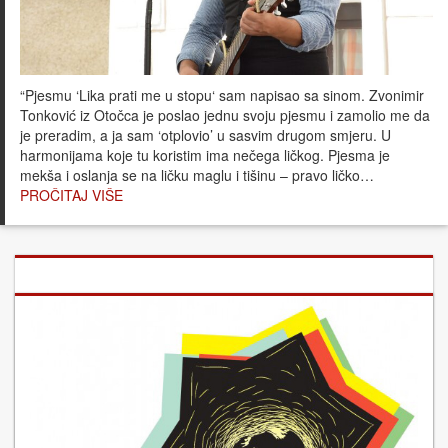
“Pjesmu ‘Lika prati me u stopu‘ sam napisao sa sinom. Zvonimir
Tonković iz Otočca je poslao jednu svoju pjesmu i zamolio me da
je preradim, a ja sam ‘otplovio’ u sasvim drugom smjeru. U
harmonijama koje tu koristim ima nečega ličkog. Pjesma je
mekša i oslanja se na ličku maglu i tišinu – pravo ličko…
PROČITAJ VIŠE