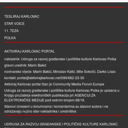
TESLIRAJ KARLOVAC
STAR VOICE
11. TEZA
POLKA
AKTIVIRAJ KARLOVAC PORTAL
nakladnik: Udruga za razvoj građanske i političke kulture Karlovac Polka
glavni urednik: Marin Bakić
novinarsko vijeće: Marin Bakić, Miroslav Katić, Mile Sokolić, Darko Lisac
kontakt: portal@aktivirajkarlovac.net/099/682-23-30
Aktiviraj Karlovac portal član je
Community Media Forum Europe
Udruga za razvoj građanske i političke kulture Karlovac Polka je upisana u
Knjigu pružatelja elektroničkih publikacija pri
AGENCIJI ZA
ELEKTRONIČKE MEDIJE
pod rednim brojem 68/16.
Stavovi izneseni u kolumnama i komentarima su stavovi autora i ne
odražavaju nužno stav nakladnika i uredništva
UDRUGA ZA RAZVOJ GRAĐANSKE I POLITIČKE KULTURE KARLOVAC