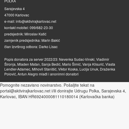
POLKA
Sarajevska 4
47000 Karlovac
e-mail: info@aktivirajkarlovac.net
kontakt mobitel: 099/682-23-30
predsjednik: Miroslav Katić
zamjenik predsjednika: Marin Bakić
član Izvršnog odbora: Darko Lisac
Popis donatora za server 2022/23: Nevenka Sudac-Vinski, Vladimir
Šironja, Mladen Matan, Sanja Bedić, Mario Šimić, Vanja Klisurić, Vlasta
Lendler-Adamec, Mihovil Stanišić, Viktor Koska, Lucija Unuk, Draženka
Polović, Antun Alegro mlađi i anonimni donatori
Pomognite nezavisno novinarstvo. Pošaljite tekst na
portal@aktivirajkarlovac.net i/ili donirajte Udrugu Polka, Sarajevska 4,
Karlovac, IBAN HR6924000081110180014 (Karlovačka banka)