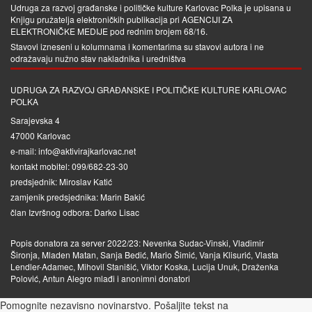
Udruga za razvoj građanske i političke kulture Karlovac Polka je upisana u
Knjigu pružatelja elektroničkih publikacija pri
AGENCIJI ZA
ELEKTRONIČKE MEDIJE
pod rednim brojem 68/16.
Stavovi izneseni u kolumnama i komentarima su stavovi autora i ne
odražavaju nužno stav nakladnika i uredništva
UDRUGA ZA RAZVOJ GRAĐANSKE I POLITIČKE KULTURE KARLOVAC
POLKA
Sarajevska 4
47000 Karlovac
e-mail: info@aktivirajkarlovac.net
kontakt mobitel: 099/682-23-30
predsjednik: Miroslav Katić
zamjenik predsjednika: Marin Bakić
član Izvršnog odbora: Darko Lisac
Popis donatora za server 2022/23: Nevenka Sudac-Vinski, Vladimir
Šironja, Mladen Matan, Sanja Bedić, Mario Šimić, Vanja Klisurić, Vlasta
Lendler-Adamec, Mihovil Stanišić, Viktor Koska, Lucija Unuk, Draženka
Polović, Antun Alegro mlađi i anonimni donatori
Pomognite nezavisno novinarstvo. Pošaljite tekst na