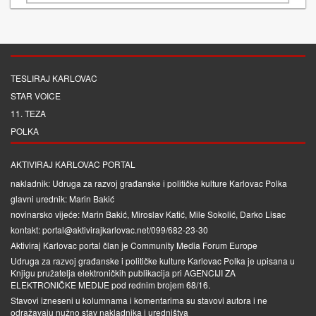
TESLIRAJ KARLOVAC
STAR VOICE
11. TEZA
POLKA
AKTIVIRAJ KARLOVAC PORTAL
nakladnik: Udruga za razvoj građanske i političke kulture Karlovac Polka
glavni urednik: Marin Bakić
novinarsko vijeće: Marin Bakić, Miroslav Katić, Mile Sokolić, Darko Lisac
kontakt: portal@aktivirajkarlovac.net/099/682-23-30
Aktiviraj Karlovac portal član je
Community Media Forum Europe
Udruga za razvoj građanske i političke kulture Karlovac Polka je upisana u
Knjigu pružatelja elektroničkih publikacija pri
AGENCIJI ZA
ELEKTRONIČKE MEDIJE
pod rednim brojem 68/16.
Stavovi izneseni u kolumnama i komentarima su stavovi autora i ne
odražavaju nužno stav nakladnika i uredništva