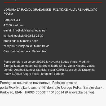
UDRUGA ZA RAZVOJ GRAĐANSKE I POLITIČKE KULTURE KARLOVAC
POLKA
Sarajevska 4
47000 Karlovac
e-mail: info@aktivirajkarlovac.net
kontakt mobitel: 099/682-23-30
predsjednik: Miroslav Katić
zamjenik predsjednika: Marin Bakić
član Izvršnog odbora: Darko Lisac
Popis donatora za server 2022/23: Nevenka Sudac-Vinski, Vladimir
Šironja, Mladen Matan, Sanja Bedić, Mario Šimić, Vanja Klisurić, Vlasta
Lendler-Adamec, Mihovil Stanišić, Viktor Koska, Lucija Unuk, Draženka
Polović, Antun Alegro mlađi i anonimni donatori
Pomognite nezavisno novinarstvo. Pošaljite tekst na
portal@aktivirajkarlovac.net i/ili donirajte Udrugu Polka, Sarajevska 4,
Karlovac, IBAN HR6924000081110180014 (Karlovačka banka)