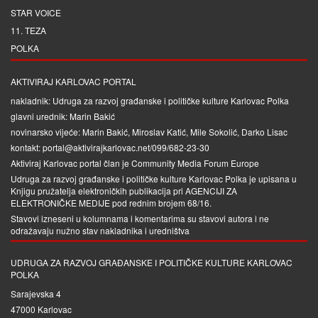
STAR VOICE
11. TEZA
POLKA
AKTIVIRAJ KARLOVAC PORTAL
nakladnik: Udruga za razvoj građanske i političke kulture Karlovac Polka
glavni urednik: Marin Bakić
novinarsko vijeće: Marin Bakić, Miroslav Katić, Mile Sokolić, Darko Lisac
kontakt: portal@aktivirajkarlovac.net/099/682-23-30
Aktiviraj Karlovac portal član je
Community Media Forum Europe
Udruga za razvoj građanske i političke kulture Karlovac Polka je upisana u
Knjigu pružatelja elektroničkih publikacija pri
AGENCIJI ZA
ELEKTRONIČKE MEDIJE
pod rednim brojem 68/16.
Stavovi izneseni u kolumnama i komentarima su stavovi autora i ne
odražavaju nužno stav nakladnika i uredništva
UDRUGA ZA RAZVOJ GRAĐANSKE I POLITIČKE KULTURE KARLOVAC
POLKA
Sarajevska 4
47000 Karlovac