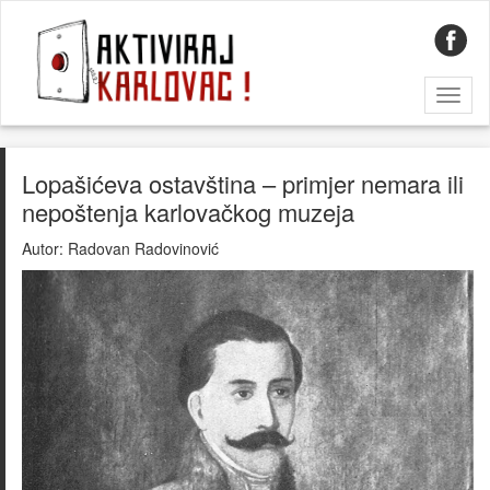
Toggl
naviga
Lopašićeva ostavština – primjer nemara ili
nepoštenja karlovačkog muzeja
Autor:
Radovan Radovinović