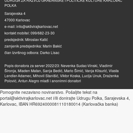
UDRUGA ZA RAZVOJ GRAĐANSKE I POLITIČKE KULTURE KARLOVAC
POLKA
Sarajevska 4
47000 Karlovac
e-mail: info@aktivirajkarlovac.net
kontakt mobitel: 099/682-23-30
predsjednik: Miroslav Katić
zamjenik predsjednika: Marin Bakić
član Izvršnog odbora: Darko Lisac
Popis donatora za server 2022/23: Nevenka Sudac-Vinski, Vladimir
Šironja, Mladen Matan, Sanja Bedić, Mario Šimić, Vanja Klisurić, Vlasta
Lendler-Adamec, Mihovil Stanišić, Viktor Koska, Lucija Unuk, Draženka
Polović, Antun Alegro mlađi i anonimni donatori
Pomognite nezavisno novinarstvo. Pošaljite tekst na
portal@aktivirajkarlovac.net i/ili donirajte Udrugu Polka, Sarajevska 4,
Karlovac, IBAN HR6924000081110180014 (Karlovačka banka)