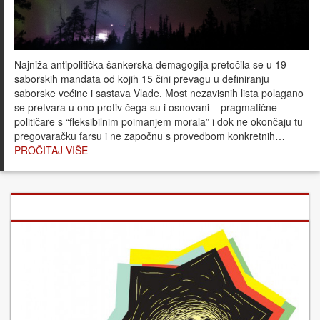
Najniža antipolitička šankerska demagogija pretočila se u 19
saborskih mandata od kojih 15 čini prevagu u definiranju
saborske većine i sastava Vlade. Most nezavisnih lista polagano
se pretvara u ono protiv čega su i osnovani – pragmatične
političare s “fleksibilnim poimanjem morala” i dok ne okončaju tu
pregovaračku farsu i ne započnu s provedbom konkretnih…
PROČITAJ VIŠE