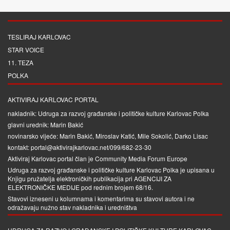
TESLIRAJ KARLOVAC
STAR VOICE
11. TEZA
POLKA
AKTIVIRAJ KARLOVAC PORTAL
nakladnik: Udruga za razvoj građanske i političke kulture Karlovac Polka
glavni urednik: Marin Bakić
novinarsko vijeće: Marin Bakić, Miroslav Katić, Mile Sokolić, Darko Lisac
kontakt: portal@aktivirajkarlovac.net/099/682-23-30
Aktiviraj Karlovac portal član je
Community Media Forum Europe
Udruga za razvoj građanske i političke kulture Karlovac Polka je upisana u
Knjigu pružatelja elektroničkih publikacija pri
AGENCIJI ZA
ELEKTRONIČKE MEDIJE
pod rednim brojem 68/16.
Stavovi izneseni u kolumnama i komentarima su stavovi autora i ne
odražavaju nužno stav nakladnika i uredništva