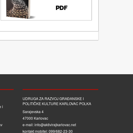
UDRUGA ZA RAZVOJ GRAĐANSKE I
POLITIČKE KULTURE KARLOVAC POLKA
 i
Sarajevska 4
47000 Karlovac
av
e-mail: info@aktivirajkarlovac.net
kontakt mobitel: 099/682-23-30