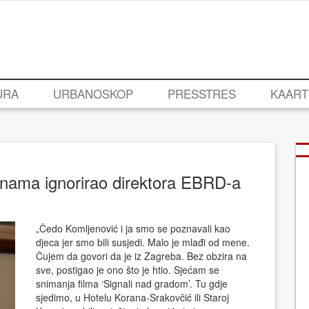
URA
URBANOSKOP
PRESSTRES
KAART
dinama ignorirao direktora EBRD-a
„Čedo Komljenović i ja smo se poznavali kao
djeca jer smo bili susjedi. Malo je mlađi od mene.
Čujem da govori da je iz Zagreba. Bez obzira na
sve, postigao je ono što je htio. Sjećam se
snimanja filma ‘Signali nad gradom’. Tu gdje
sjedimo, u Hotelu Korana-Srakovčić ili Staroj