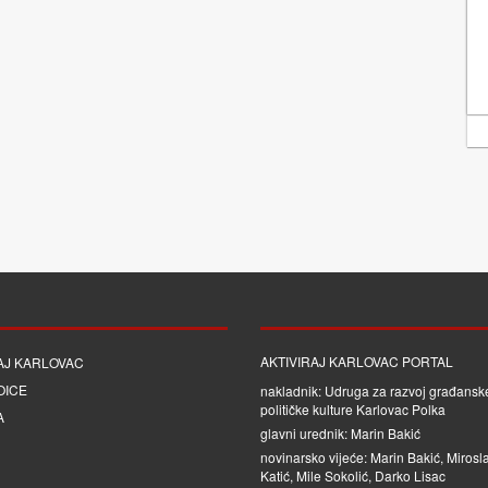
AKTIVIRAJ KARLOVAC PORTAL
AJ KARLOVAC
OICE
nakladnik: Udruga za razvoj građanske
političke kulture Karlovac Polka
A
glavni urednik: Marin Bakić
novinarsko vijeće: Marin Bakić, Mirosl
Katić, Mile Sokolić, Darko Lisac