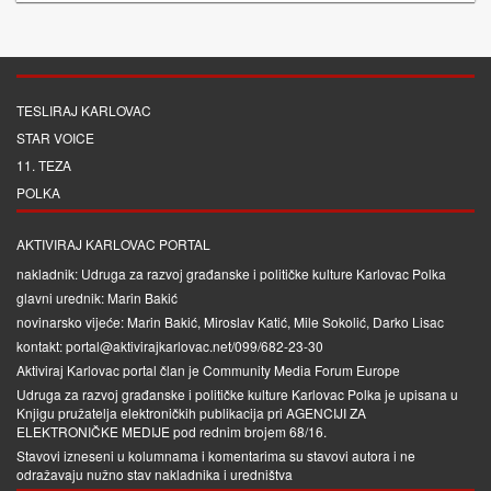
TESLIRAJ KARLOVAC
STAR VOICE
11. TEZA
POLKA
AKTIVIRAJ KARLOVAC PORTAL
nakladnik: Udruga za razvoj građanske i političke kulture Karlovac Polka
glavni urednik: Marin Bakić
novinarsko vijeće: Marin Bakić, Miroslav Katić, Mile Sokolić, Darko Lisac
kontakt: portal@aktivirajkarlovac.net/099/682-23-30
Aktiviraj Karlovac portal član je
Community Media Forum Europe
Udruga za razvoj građanske i političke kulture Karlovac Polka je upisana u
Knjigu pružatelja elektroničkih publikacija pri
AGENCIJI ZA
ELEKTRONIČKE MEDIJE
pod rednim brojem 68/16.
Stavovi izneseni u kolumnama i komentarima su stavovi autora i ne
odražavaju nužno stav nakladnika i uredništva