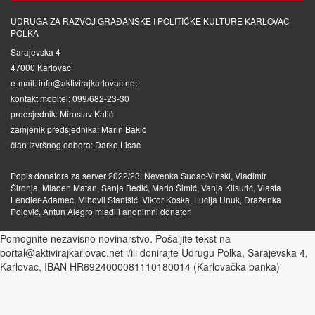
UDRUGA ZA RAZVOJ GRAĐANSKE I POLITIČKE KULTURE KARLOVAC
POLKA
Sarajevska 4
47000 Karlovac
e-mail: info@aktivirajkarlovac.net
kontakt mobitel: 099/682-23-30
predsjednik: Miroslav Katić
zamjenik predsjednika: Marin Bakić
član Izvršnog odbora: Darko Lisac
Popis donatora za server 2022/23: Nevenka Sudac-Vinski, Vladimir
Šironja, Mladen Matan, Sanja Bedić, Mario Šimić, Vanja Klisurić, Vlasta
Lendler-Adamec, Mihovil Stanišić, Viktor Koska, Lucija Unuk, Draženka
Polović, Antun Alegro mlađi i anonimni donatori
Pomognite nezavisno novinarstvo. Pošaljite tekst na
portal@aktivirajkarlovac.net i/ili donirajte Udrugu Polka, Sarajevska 4,
Karlovac, IBAN HR6924000081110180014 (Karlovačka banka)