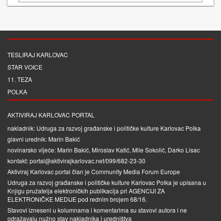
TESLIRAJ KARLOVAC
STAR VOICE
11. TEZA
POLKA
AKTIVIRAJ KARLOVAC PORTAL
nakladnik: Udruga za razvoj građanske i političke kulture Karlovac Polka
glavni urednik: Marin Bakić
novinarsko vijeće: Marin Bakić, Miroslav Katić, Mile Sokolić, Darko Lisac
kontakt: portal@aktivirajkarlovac.net/099/682-23-30
Aktiviraj Karlovac portal član je
Community Media Forum Europe
Udruga za razvoj građanske i političke kulture Karlovac Polka je upisana u
Knjigu pružatelja elektroničkih publikacija pri
AGENCIJI ZA
ELEKTRONIČKE MEDIJE
pod rednim brojem 68/16.
Stavovi izneseni u kolumnama i komentarima su stavovi autora i ne
odražavaju nužno stav nakladnika i uredništva