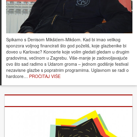
Spikamo s Denisom Mikšićem-Mikšom. Kad bi imao velikog
sponzora voljnog financirati što god poželiš, koje glazbenike bi
doveo u Karlovac? Koncerte koje volim gledati gledam u drugim
gradovima, većinom u Zagrebu. Više-manje je zadovoljavajuće
ovo što sad radimo s Udarom groma – jednom godišnje festival
nezavisne glazbe s popratnim programima. Uglavnom se radi o
hardcore…
PROČITAJ VIŠE