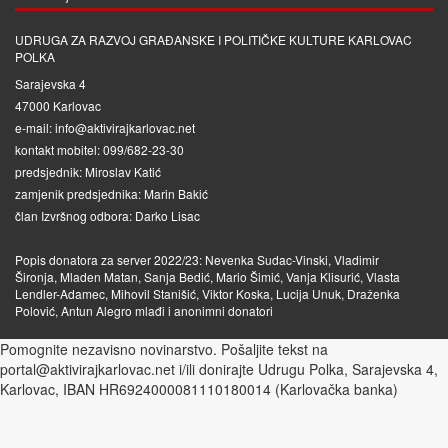
UDRUGA ZA RAZVOJ GRAĐANSKE I POLITIČKE KULTURE KARLOVAC
POLKA
Sarajevska 4
47000 Karlovac
e-mail: info@aktivirajkarlovac.net
kontakt mobitel: 099/682-23-30
predsjednik: Miroslav Katić
zamjenik predsjednika: Marin Bakić
član Izvršnog odbora: Darko Lisac
Popis donatora za server 2022/23: Nevenka Sudac-Vinski, Vladimir
Šironja, Mladen Matan, Sanja Bedić, Mario Šimić, Vanja Klisurić, Vlasta
Lendler-Adamec, Mihovil Stanišić, Viktor Koska, Lucija Unuk, Draženka
Polović, Antun Alegro mlađi i anonimni donatori
Pomognite nezavisno novinarstvo. Pošaljite tekst na
portal@aktivirajkarlovac.net i/ili donirajte Udrugu Polka, Sarajevska 4,
Karlovac, IBAN HR6924000081110180014 (Karlovačka banka)