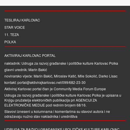
TESLIRAJ KARLOVAC
STAR VOICE
11. TEZA
POLKA
AKTIVIRAJ KARLOVAC PORTAL
nakladnik: Udruga za razvoj građanske i političke kulture Karlovac Polka
glavni urednik: Marin Bakić
novinarsko vijeće: Marin Bakić, Miroslav Katić, Mile Sokolić, Darko Lisac
kontakt: portal@aktivirajkarlovac.net/099/682-23-30
Aktiviraj Karlovac portal član je
Community Media Forum Europe
Udruga za razvoj građanske i političke kulture Karlovac Polka je upisana u
Knjigu pružatelja elektroničkih publikacija pri
AGENCIJI ZA
ELEKTRONIČKE MEDIJE
pod rednim brojem 68/16.
Stavovi izneseni u kolumnama i komentarima su stavovi autora i ne
odražavaju nužno stav nakladnika i uredništva
UDRUGA ZA RAZVOJ GRAĐANSKE I POLITIČKE KULTURE KARLOVAC