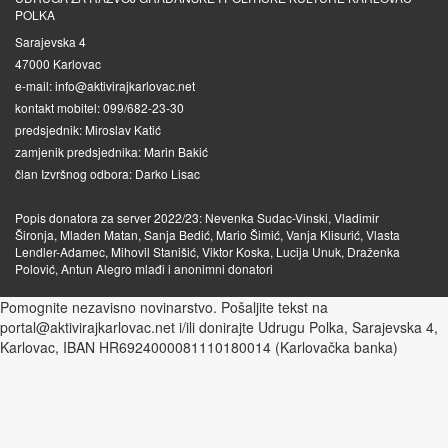
POLKA
Sarajevska 4
47000 Karlovac
e-mail: info@aktivirajkarlovac.net
kontakt mobitel: 099/682-23-30
predsjednik: Miroslav Katić
zamjenik predsjednika: Marin Bakić
član Izvršnog odbora: Darko Lisac
Popis donatora za server 2022/23: Nevenka Sudac-Vinski, Vladimir
Šironja, Mladen Matan, Sanja Bedić, Mario Šimić, Vanja Klisurić, Vlasta
Lendler-Adamec, Mihovil Stanišić, Viktor Koska, Lucija Unuk, Draženka
Polović, Antun Alegro mlađi i anonimni donatori
Pomognite nezavisno novinarstvo. Pošaljite tekst na
portal@aktivirajkarlovac.net i/ili donirajte Udrugu Polka, Sarajevska 4,
Karlovac, IBAN HR6924000081110180014 (Karlovačka banka)