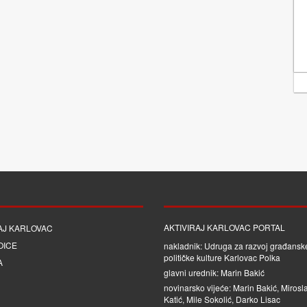
AKTIVIRAJ KARLOVAC PORTAL
AJ KARLOVAC
OICE
nakladnik: Udruga za razvoj građanske
političke kulture Karlovac Polka
A
glavni urednik: Marin Bakić
novinarsko vijeće: Marin Bakić, Mirosl
Katić, Mile Sokolić, Darko Lisac