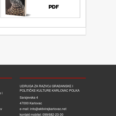
UDRUGA ZA RAZVOJ GRAĐANSKE I
POLITIČKE KULTURE KARLOVAC POLKA
 i
Sarajevska 4
47000 Karlovac
av
e-mail: info@aktivirajkarlovac.net
kontakt mobitel: 099/682-23-30