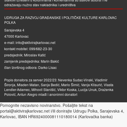
odražavaju nužno stav nakladnika i uredništva
UDRUGA ZA RAZVOJ GRAĐANSKE I POLITIČKE KULTURE KARLOVAC
POLKA
Sarajevska 4
47000 Karlovac
e-mail: info@aktivirajkarlovac.net
kontakt mobitel: 099/682-23-30
predsjednik: Miroslav Katić
zamjenik predsjednika: Marin Bakić
član Izvršnog odbora: Darko Lisac
Popis donatora za server 2022/23: Nevenka Sudac-Vinski, Vladimir
Šironja, Mladen Matan, Sanja Bedić, Mario Šimić, Vanja Klisurić, Vlasta
Lendler-Adamec, Mihovil Stanišić, Viktor Koska, Lucija Unuk, Draženka
Polović, Antun Alegro mlađi i anonimni donatori
Pomognite nezavisno novinarstvo. Pošaljite tekst na
portal@aktivirajkarlovac.net i/ili donirajte Udrugu Polka, Sarajevska 4,
Karlovac, IBAN HR6924000081110180014 (Karlovačka banka)