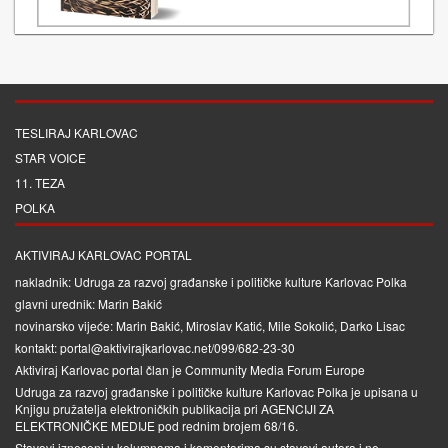
TESLIRAJ KARLOVAC
STAR VOICE
11. TEZA
POLKA
AKTIVIRAJ KARLOVAC PORTAL
nakladnik: Udruga za razvoj građanske i političke kulture Karlovac Polka
glavni urednik: Marin Bakić
novinarsko vijeće: Marin Bakić, Miroslav Katić, Mile Sokolić, Darko Lisac
kontakt: portal@aktivirajkarlovac.net/099/682-23-30
Aktiviraj Karlovac portal član je
Community Media Forum Europe
Udruga za razvoj građanske i političke kulture Karlovac Polka je upisana u
Knjigu pružatelja elektroničkih publikacija pri
AGENCIJI ZA
ELEKTRONIČKE MEDIJE
pod rednim brojem 68/16.
Stavovi izneseni u kolumnama i komentarima su stavovi autora i ne