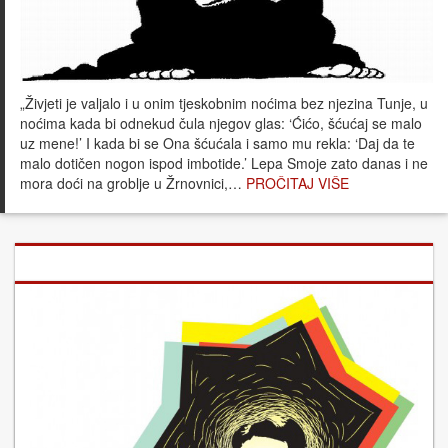
„Živjeti je valjalo i u onim tjeskobnim noćima bez njezina Tunje, u
noćima kada bi odnekud čula njegov glas: ‘Ćićo, šćućaj se malo
uz mene!’ I kada bi se Ona šćućala i samo mu rekla: ‘Daj da te
malo dotičen nogon ispod imbotide.’ Lepa Smoje zato danas i ne
mora doći na groblje u Žrnovnici,…
PROČITAJ VIŠE