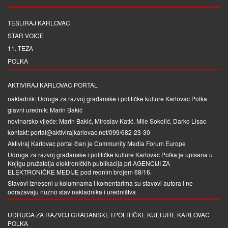
TESLIRAJ KARLOVAC
STAR VOICE
11. TEZA
POLKA
AKTIVIRAJ KARLOVAC PORTAL
nakladnik: Udruga za razvoj građanske i političke kulture Karlovac Polka
glavni urednik: Marin Bakić
novinarsko vijeće: Marin Bakić, Miroslav Katić, Mile Sokolić, Darko Lisac
kontakt: portal@aktivirajkarlovac.net/099/682-23-30
Aktiviraj Karlovac portal član je
Community Media Forum Europe
Udruga za razvoj građanske i političke kulture Karlovac Polka je upisana u
Knjigu pružatelja elektroničkih publikacija pri
AGENCIJI ZA
ELEKTRONIČKE MEDIJE
pod rednim brojem 68/16.
Stavovi izneseni u kolumnama i komentarima su stavovi autora i ne
odražavaju nužno stav nakladnika i uredništva
UDRUGA ZA RAZVOJ GRAĐANSKE I POLITIČKE KULTURE KARLOVAC
POLKA