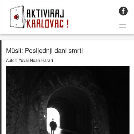
Toggl
naviga
Müsli: Posljednji dani smrti
Autor:
Yuval Noah Harari