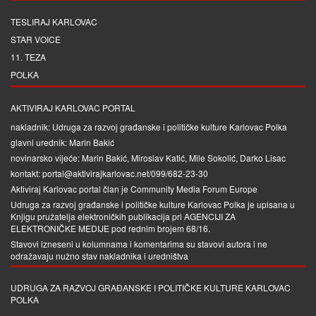
TESLIRAJ KARLOVAC
STAR VOICE
11. TEZA
POLKA
AKTIVIRAJ KARLOVAC PORTAL
nakladnik: Udruga za razvoj građanske i političke kulture Karlovac Polka
glavni urednik: Marin Bakić
novinarsko vijeće: Marin Bakić, Miroslav Katić, Mile Sokolić, Darko Lisac
kontakt: portal@aktivirajkarlovac.net/099/682-23-30
Aktiviraj Karlovac portal član je
Community Media Forum Europe
Udruga za razvoj građanske i političke kulture Karlovac Polka je upisana u
Knjigu pružatelja elektroničkih publikacija pri
AGENCIJI ZA
ELEKTRONIČKE MEDIJE
pod rednim brojem 68/16.
Stavovi izneseni u kolumnama i komentarima su stavovi autora i ne
odražavaju nužno stav nakladnika i uredništva
UDRUGA ZA RAZVOJ GRAĐANSKE I POLITIČKE KULTURE KARLOVAC
POLKA