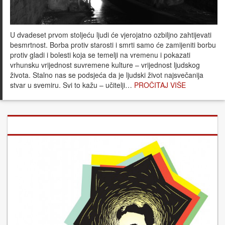
U dvadeset prvom stoljeću ljudi će vjerojatno ozbiljno zahtijevati
besmrtnost. Borba protiv starosti i smrti samo će zamijeniti borbu
protiv gladi i bolesti koja se temelji na vremenu i pokazati
vrhunsku vrijednost suvremene kulture – vrijednost ljudskog
života. Stalno nas se podsjeća da je ljudski život najsvečanija
stvar u svemiru. Svi to kažu – učitelji…
PROČITAJ VIŠE