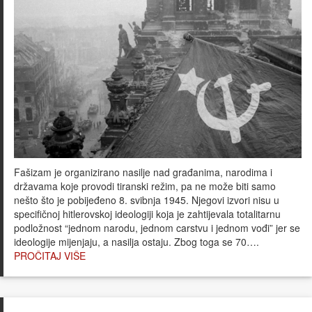
Fašizam je organizirano nasilje nad građanima, narodima i
državama koje provodi tiranski režim, pa ne može biti samo
nešto što je pobijeđeno 8. svibnja 1945. Njegovi izvori nisu u
specifičnoj hitlerovskoj ideologiji koja je zahtijevala totalitarnu
podložnost “jednom narodu, jednom carstvu i jednom vođi” jer se
ideologije mijenjaju, a nasilja ostaju. Zbog toga se 70….
PROČITAJ VIŠE