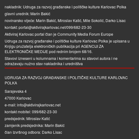
nakladnik: Udruga za razvoj građanske i političke kulture Karlovac Polka
glavni urednik: Marin Bakić
novinarsko vijeće: Marin Bakić, Miroslav Katić, Mile Sokolić, Darko Lisac
kontakt: portal@aktivirajkarlovac.net/099/682-23-30
Aktiviraj Karlovac portal član je
Community Media Forum Europe
Udruga za razvoj građanske i političke kulture Karlovac Polka je upisana u
Knjigu pružatelja elektroničkih publikacija pri
AGENCIJI ZA
ELEKTRONIČKE MEDIJE
pod rednim brojem 68/16.
Stavovi izneseni u kolumnama i komentarima su stavovi autora i ne
odražavaju nužno stav nakladnika i uredništva
UDRUGA ZA RAZVOJ GRAĐANSKE I POLITIČKE KULTURE KARLOVAC
POLKA
Sarajevska 4
47000 Karlovac
e-mail: info@aktivirajkarlovac.net
kontakt mobitel: 099/682-23-30
predsjednik: Miroslav Katić
zamjenik predsjednika: Marin Bakić
član Izvršnog odbora: Darko Lisac