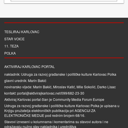
TESLIRAJ KARLOVAC
STAR VOICE
11. TEZA
POLKA
AKTIVIRAJ KARLOVAC PORTAL
nakladnik: Udruga za razvoj građanske i političke kulture Karlovac Polka
glavni urednik: Marin Bakić
novinarsko vijeće: Marin Bakić, Miroslav Katić, Mile Sokolić, Darko Lisac
kontakt: portal@aktivirajkarlovac.net/099/682-23-30
Aktiviraj Karlovac portal član je
Community Media Forum Europe
Udruga za razvoj građanske i političke kulture Karlovac Polka je upisana u
Knjigu pružatelja elektroničkih publikacija pri
AGENCIJI ZA
ELEKTRONIČKE MEDIJE
pod rednim brojem 68/16.
Stavovi izneseni u kolumnama i komentarima su stavovi autora i ne
odražavaju nužno stav nakladnika i uredništva