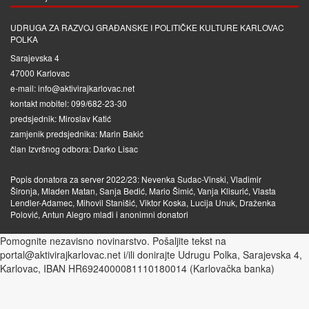
UDRUGA ZA RAZVOJ GRAĐANSKE I POLITIČKE KULTURE KARLOVAC
POLKA
Sarajevska 4
47000 Karlovac
e-mail: info@aktivirajkarlovac.net
kontakt mobitel: 099/682-23-30
predsjednik: Miroslav Katić
zamjenik predsjednika: Marin Bakić
član Izvršnog odbora: Darko Lisac
Popis donatora za server 2022/23: Nevenka Sudac-Vinski, Vladimir
Šironja, Mladen Matan, Sanja Bedić, Mario Šimić, Vanja Klisurić, Vlasta
Lendler-Adamec, Mihovil Stanišić, Viktor Koska, Lucija Unuk, Draženka
Polović, Antun Alegro mlađi i anonimni donatori
Pomognite nezavisno novinarstvo. Pošaljite tekst na
portal@aktivirajkarlovac.net i/ili donirajte Udrugu Polka, Sarajevska 4,
Karlovac, IBAN HR6924000081110180014 (Karlovačka banka)