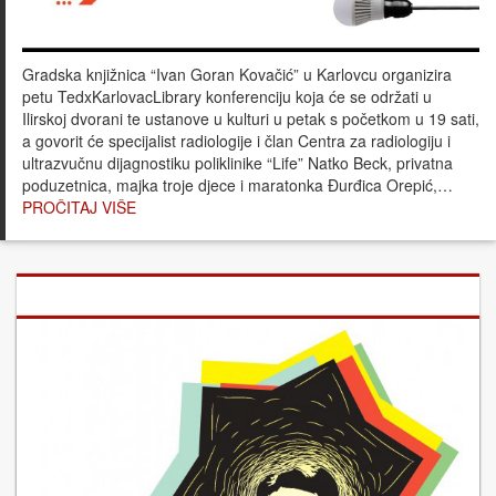
Gradska knjižnica “Ivan Goran Kovačić” u Karlovcu organizira
petu TedxKarlovacLibrary konferenciju koja će se održati u
Ilirskoj dvorani te ustanove u kulturi u petak s početkom u 19 sati,
a govorit će specijalist radiologije i član Centra za radiologiju i
ultrazvučnu dijagnostiku poliklinike “Life” Natko Beck, privatna
poduzetnica, majka troje djece i maratonka Đurđica Orepić,…
PROČITAJ VIŠE