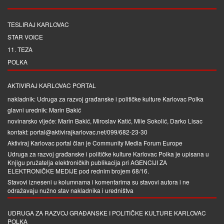
TESLIRAJ KARLOVAC
STAR VOICE
11. TEZA
POLKA
AKTIVIRAJ KARLOVAC PORTAL
nakladnik: Udruga za razvoj građanske i političke kulture Karlovac Polka
glavni urednik: Marin Bakić
novinarsko vijeće: Marin Bakić, Miroslav Katić, Mile Sokolić, Darko Lisac
kontakt: portal@aktivirajkarlovac.net/099/682-23-30
Aktiviraj Karlovac portal član je
Community Media Forum Europe
Udruga za razvoj građanske i političke kulture Karlovac Polka je upisana u
Knjigu pružatelja elektroničkih publikacija pri
AGENCIJI ZA
ELEKTRONIČKE MEDIJE
pod rednim brojem 68/16.
Stavovi izneseni u kolumnama i komentarima su stavovi autora i ne
odražavaju nužno stav nakladnika i uredništva
UDRUGA ZA RAZVOJ GRAĐANSKE I POLITIČKE KULTURE KARLOVAC
POLKA