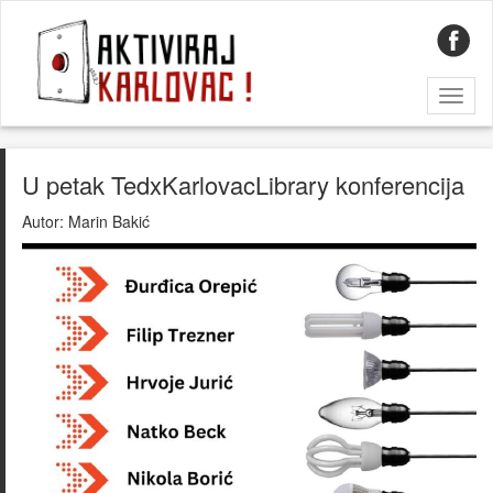
Toggl
naviga
U petak TedxKarlovacLibrary konferencija
Autor:
Marin Bakić