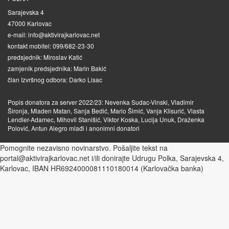
Sarajevska 4
47000 Karlovac
e-mail: info@aktivirajkarlovac.net
kontakt mobitel: 099/682-23-30
predsjednik: Miroslav Katić
zamjenik predsjednika: Marin Bakić
član Izvršnog odbora: Darko Lisac
Popis donatora za server 2022/23: Nevenka Sudac-Vinski, Vladimir
Šironja, Mladen Matan, Sanja Bedić, Mario Šimić, Vanja Klisurić, Vlasta
Lendler-Adamec, Mihovil Stanišić, Viktor Koska, Lucija Unuk, Draženka
Polović, Antun Alegro mlađi i anonimni donatori
Pomognite nezavisno novinarstvo. Pošaljite tekst na
portal@aktivirajkarlovac.net i/ili donirajte Udrugu Polka, Sarajevska 4,
Karlovac, IBAN HR6924000081110180014 (Karlovačka banka)