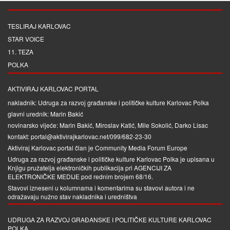
TESLIRAJ KARLOVAC
STAR VOICE
11. TEZA
POLKA
AKTIVIRAJ KARLOVAC PORTAL
nakladnik: Udruga za razvoj građanske i političke kulture Karlovac Polka
glavni urednik: Marin Bakić
novinarsko vijeće: Marin Bakić, Miroslav Katić, Mile Sokolić, Darko Lisac
kontakt: portal@aktivirajkarlovac.net/099/682-23-30
Aktiviraj Karlovac portal član je
Community Media Forum Europe
Udruga za razvoj građanske i političke kulture Karlovac Polka je upisana u
Knjigu pružatelja elektroničkih publikacija pri
AGENCIJI ZA
ELEKTRONIČKE MEDIJE
pod rednim brojem 68/16.
Stavovi izneseni u kolumnama i komentarima su stavovi autora i ne
odražavaju nužno stav nakladnika i uredništva
UDRUGA ZA RAZVOJ GRAĐANSKE I POLITIČKE KULTURE KARLOVAC
POLKA