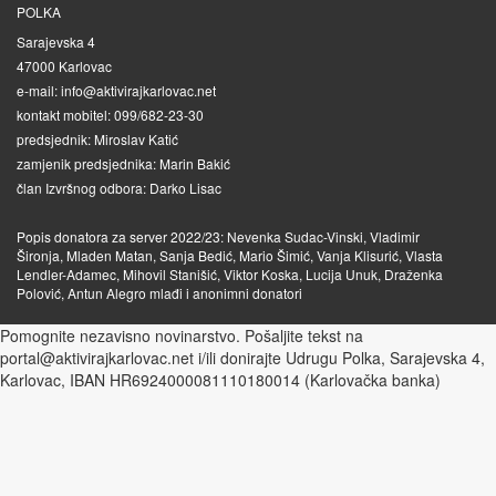
POLKA
Sarajevska 4
47000 Karlovac
e-mail: info@aktivirajkarlovac.net
kontakt mobitel: 099/682-23-30
predsjednik: Miroslav Katić
zamjenik predsjednika: Marin Bakić
član Izvršnog odbora: Darko Lisac
Popis donatora za server 2022/23: Nevenka Sudac-Vinski, Vladimir
Šironja, Mladen Matan, Sanja Bedić, Mario Šimić, Vanja Klisurić, Vlasta
Lendler-Adamec, Mihovil Stanišić, Viktor Koska, Lucija Unuk, Draženka
Polović, Antun Alegro mlađi i anonimni donatori
Pomognite nezavisno novinarstvo. Pošaljite tekst na
portal@aktivirajkarlovac.net i/ili donirajte Udrugu Polka, Sarajevska 4,
Karlovac, IBAN HR6924000081110180014 (Karlovačka banka)