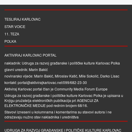
TESLIRAJ KARLOVAC
STAR VOICE
11. TEZA
POLKA
AKTIVIRAJ KARLOVAC PORTAL
nakladnik: Udruga za razvoj građanske i političke kulture Karlovac Polka
glavni urednik: Marin Bakić
novinarsko vijeće: Marin Bakić, Miroslav Katić, Mile Sokolić, Darko Lisac
kontakt: portal@aktivirajkarlovac.net/099/682-23-30
Aktiviraj Karlovac portal član je
Community Media Forum Europe
Udruga za razvoj građanske i političke kulture Karlovac Polka je upisana u
Knjigu pružatelja elektroničkih publikacija pri
AGENCIJI ZA
ELEKTRONIČKE MEDIJE
pod rednim brojem 68/16.
Stavovi izneseni u kolumnama i komentarima su stavovi autora i ne
odražavaju nužno stav nakladnika i uredništva
UDRUGA ZA RAZVOJ GRAĐANSKE I POLITIČKE KULTURE KARLOVAC