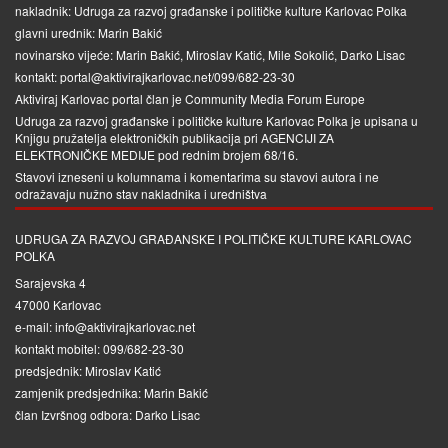
nakladnik: Udruga za razvoj građanske i političke kulture Karlovac Polka
glavni urednik: Marin Bakić
novinarsko vijeće: Marin Bakić, Miroslav Katić, Mile Sokolić, Darko Lisac
kontakt: portal@aktivirajkarlovac.net/099/682-23-30
Aktiviraj Karlovac portal član je
Community Media Forum Europe
Udruga za razvoj građanske i političke kulture Karlovac Polka je upisana u
Knjigu pružatelja elektroničkih publikacija pri
AGENCIJI ZA
ELEKTRONIČKE MEDIJE
pod rednim brojem 68/16.
Stavovi izneseni u kolumnama i komentarima su stavovi autora i ne
odražavaju nužno stav nakladnika i uredništva
UDRUGA ZA RAZVOJ GRAĐANSKE I POLITIČKE KULTURE KARLOVAC
POLKA
Sarajevska 4
47000 Karlovac
e-mail: info@aktivirajkarlovac.net
kontakt mobitel: 099/682-23-30
predsjednik: Miroslav Katić
zamjenik predsjednika: Marin Bakić
član Izvršnog odbora: Darko Lisac