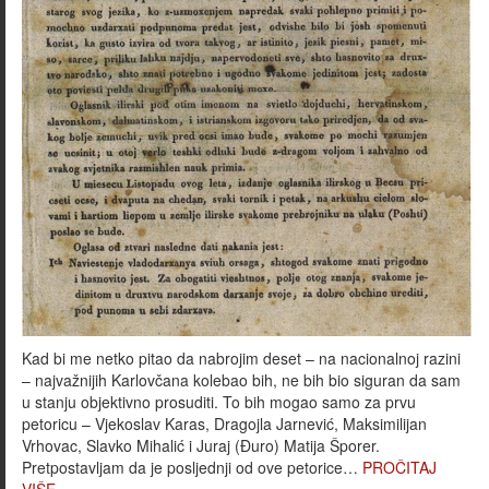
Kad bi me netko pitao da nabrojim deset – na nacionalnoj razini
– najvažnijih Karlovčana kolebao bih, ne bih bio siguran da sam
u stanju objektivno prosuditi. To bih mogao samo za prvu
petoricu – Vjekoslav Karas, Dragojla Jarnević, Maksimilijan
Vrhovac, Slavko Mihalić i Juraj (Đuro) Matija Šporer.
Pretpostavljam da je posljednji od ove petorice…
PROČITAJ
VIŠE