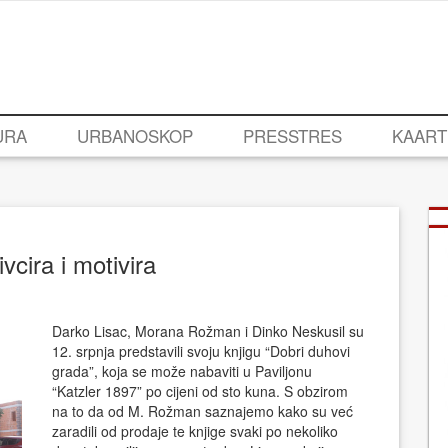
URA
URBANOSKOP
PRESSTRES
KAART
vcira i motivira
Darko Lisac, Morana Rožman i Dinko Neskusil su
12. srpnja predstavili svoju knjigu “Dobri duhovi
grada”, koja se može nabaviti u Paviljonu
“Katzler 1897” po cijeni od sto kuna. S obzirom
na to da od M. Rožman saznajemo kako su već
zaradili od prodaje te knjige svaki po nekoliko