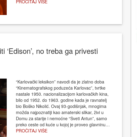
PROČITAJ VIŠE
i ‘Edison’, no treba ga privesti
“Karlovački leksikon” navodi da je zlatno doba
“Kinematografskog poduzeća Karlovac”, tvrtke
nastale 1950. nacionalizacijom karlovačkih kina,
bilo od 1952. do 1963. godine kada je ravnatelj
bio Boško Nikolić. Ovaj 93-godišnjak, mnogima
možda najpoznatiji kao amaterski slikar, živi u
Domu za starije i nemoćne “Sveti Antun”, samo
preko ceste od kuće u kojoj je proveo glavninu…
PROČITAJ VIŠE