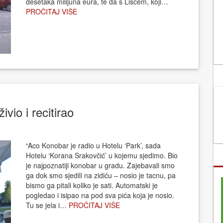
desetaka milijuna eura, te da s Liscem, koji…
PROČITAJ VIŠE
vio i recitirao
“Aco Konobar je radio u Hotelu ‘Park’, sada
Hotelu ‘Korana Srakovčić’ u kojemu sjedimo. Bio
je najpoznatiji konobar u gradu. Zajebavali smo
ga dok smo sjedili na zidiću – nosio je tacnu, pa
bismo ga pitali koliko je sati. Automatski je
pogledao i isipao na pod sva pića koja je nosio.
Tu se jela i…
PROČITAJ VIŠE