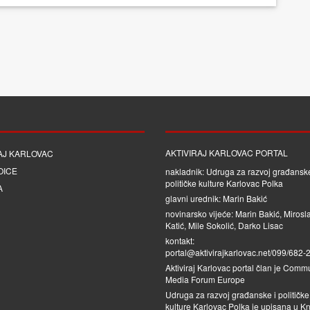
AKTIVIRAJ KARLOVAC PORTAL
AJ KARLOVAC
OICE
nakladnik: Udruga za razvoj građanske
političke kulture Karlovac Polka
A
glavni urednik: Marin Bakić
novinarsko vijeće: Marin Bakić, Mirosl
Katić, Mile Sokolić, Darko Lisac
kontakt:
portal@aktivirajkarlovac.net/099/682-
Aktiviraj Karlovac portal član je
Commu
Media Forum Europe
Udruga za razvoj građanske i političke
kulture Karlovac Polka je upisana u Kn