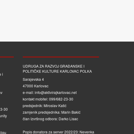
UDRUGA ZA RAZVOJ GRAĐANSKE I
POLITIČKE KULTURE KARLOVAC POLKA
 i
Sarajevska 4
47000 Karlovac
av
e-mail: info@aktivirajkarlovac.net
kontakt mobitel: 099/682-23-30
predsjednik: Miroslav Katić
23-30
zamjenik predsjednika: Marin Bakić
nity
član Izvršnog odbora: Darko Lisac
Popis donatora za server 2022/23: Nevenka
jigu