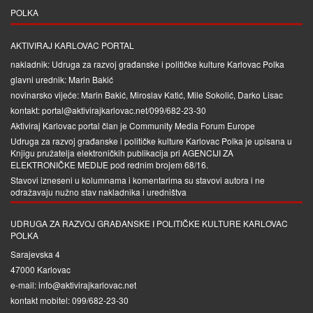
POLKA
AKTIVIRAJ KARLOVAC PORTAL
nakladnik: Udruga za razvoj građanske i političke kulture Karlovac Polka
glavni urednik: Marin Bakić
novinarsko vijeće: Marin Bakić, Miroslav Katić, Mile Sokolić, Darko Lisac
kontakt: portal@aktivirajkarlovac.net/099/682-23-30
Aktiviraj Karlovac portal član je
Community Media Forum Europe
Udruga za razvoj građanske i političke kulture Karlovac Polka je upisana u
Knjigu pružatelja elektroničkih publikacija pri
AGENCIJI ZA
ELEKTRONIČKE MEDIJE
pod rednim brojem 68/16.
Stavovi izneseni u kolumnama i komentarima su stavovi autora i ne
odražavaju nužno stav nakladnika i uredništva
UDRUGA ZA RAZVOJ GRAĐANSKE I POLITIČKE KULTURE KARLOVAC
POLKA
Sarajevska 4
47000 Karlovac
e-mail: info@aktivirajkarlovac.net
kontakt mobitel: 099/682-23-30