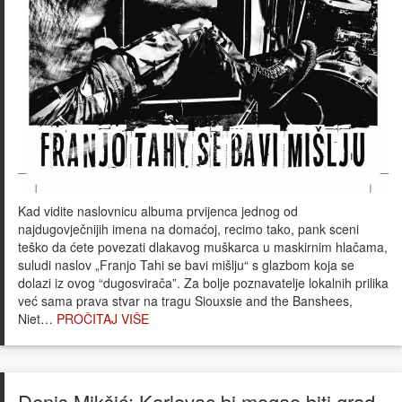
Kad vidite naslovnicu albuma prvijenca jednog od
najdugovječnijih imena na domaćoj, recimo tako, pank sceni
teško da ćete povezati dlakavog muškarca u maskirnim hlačama,
suludi naslov „Franjo Tahi se bavi mišlju“ s glazbom koja se
dolazi iz ovog “dugosvirača”. Za bolje poznavatelje lokalnih prilika
već sama prava stvar na tragu Siouxsie and the Banshees,
Niet…
PROČITAJ VIŠE
Denis Mikšić: Karlovac bi mogao biti grad