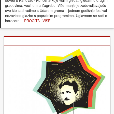
doveo u Karlovac? Koncerte koje volim gledati gledam u drugim
gradovima, većinom u Zagrebu. Više-manje je zadovoljavajuće
ovo što sad radimo s Udarom groma – jednom godišnje festival
nezavisne glazbe s popratnim programima. Uglavnom se radi o
hardcore…
PROČITAJ VIŠE