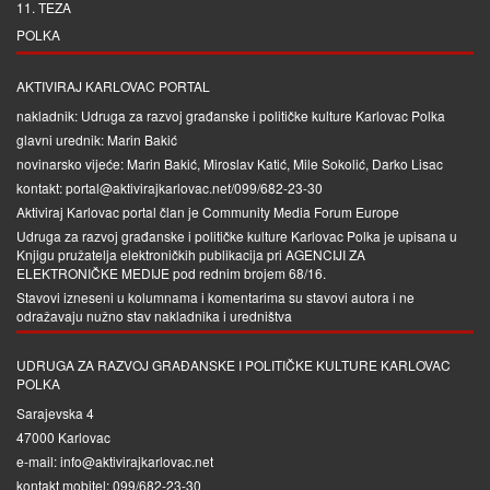
11. TEZA
POLKA
AKTIVIRAJ KARLOVAC PORTAL
nakladnik: Udruga za razvoj građanske i političke kulture Karlovac Polka
glavni urednik: Marin Bakić
novinarsko vijeće: Marin Bakić, Miroslav Katić, Mile Sokolić, Darko Lisac
kontakt: portal@aktivirajkarlovac.net/099/682-23-30
Aktiviraj Karlovac portal član je
Community Media Forum Europe
Udruga za razvoj građanske i političke kulture Karlovac Polka je upisana u
Knjigu pružatelja elektroničkih publikacija pri
AGENCIJI ZA
ELEKTRONIČKE MEDIJE
pod rednim brojem 68/16.
Stavovi izneseni u kolumnama i komentarima su stavovi autora i ne
odražavaju nužno stav nakladnika i uredništva
UDRUGA ZA RAZVOJ GRAĐANSKE I POLITIČKE KULTURE KARLOVAC
POLKA
Sarajevska 4
47000 Karlovac
e-mail: info@aktivirajkarlovac.net
kontakt mobitel: 099/682-23-30