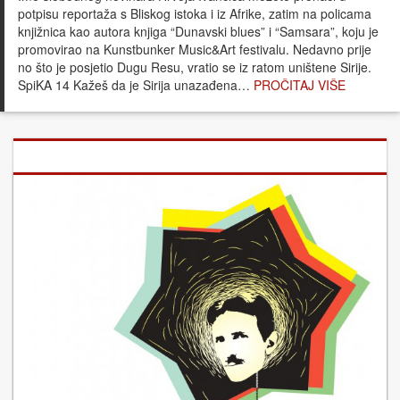
potpisu reportaža s Bliskog istoka i iz Afrike, zatim na policama
knjižnica kao autora knjiga “Dunavski blues” i “Samsara”, koju je
promovirao na Kunstbunker Music&Art festivalu. Nedavno prije
no što je posjetio Dugu Resu, vratio se iz ratom uništene Sirije.
SpiKA 14 Kažeš da je Sirija unazađena…
PROČITAJ VIŠE