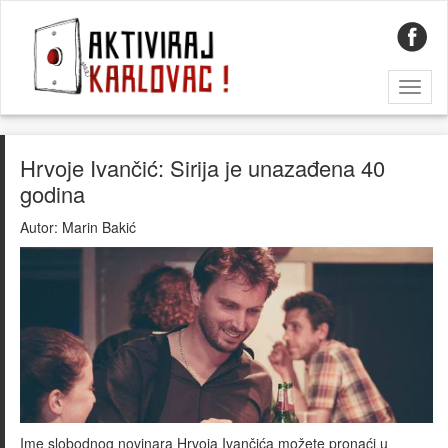
Toggl
naviga
Hrvoje Ivančić: Sirija je unazađena 40
godina
Autor:
Marin Bakić
Ime slobodnog novinara Hrvoja Ivančića možete pronaći u