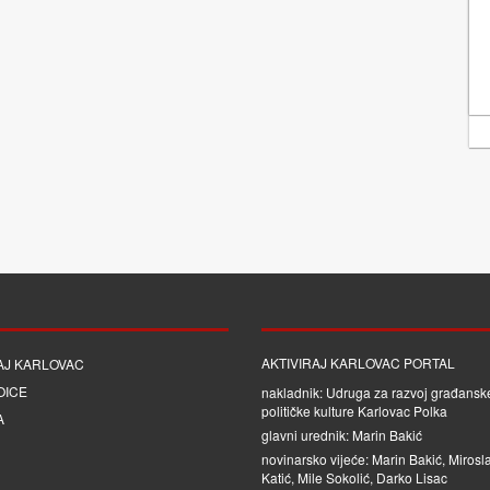
AKTIVIRAJ KARLOVAC PORTAL
AJ KARLOVAC
OICE
nakladnik: Udruga za razvoj građanske
političke kulture Karlovac Polka
A
glavni urednik: Marin Bakić
novinarsko vijeće: Marin Bakić, Mirosl
Katić, Mile Sokolić, Darko Lisac