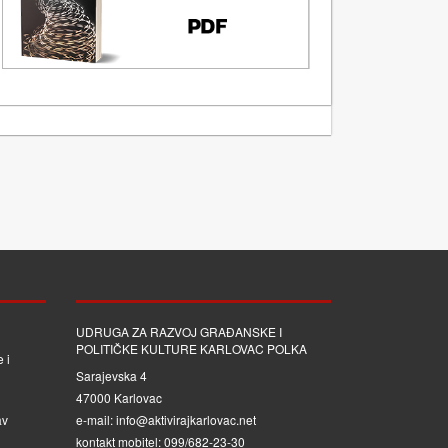
UDRUGA ZA RAZVOJ GRAĐANSKE I
POLITIČKE KULTURE KARLOVAC POLKA
 i
Sarajevska 4
47000 Karlovac
av
e-mail: info@aktivirajkarlovac.net
kontakt mobitel: 099/682-23-30