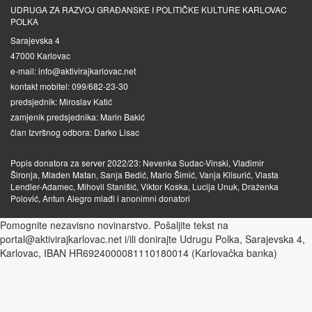
UDRUGA ZA RAZVOJ GRAĐANSKE I POLITIČKE KULTURE KARLOVAC
POLKA
Sarajevska 4
47000 Karlovac
e-mail: info@aktivirajkarlovac.net
kontakt mobitel: 099/682-23-30
predsjednik: Miroslav Katić
zamjenik predsjednika: Marin Bakić
član Izvršnog odbora: Darko Lisac
Popis donatora za server 2022/23: Nevenka Sudac-Vinski, Vladimir
Šironja, Mladen Matan, Sanja Bedić, Mario Šimić, Vanja Klisurić, Vlasta
Lendler-Adamec, Mihovil Stanišić, Viktor Koska, Lucija Unuk, Draženka
Polović, Antun Alegro mlađi i anonimni donatori
Pomognite nezavisno novinarstvo. Pošaljite tekst na
portal@aktivirajkarlovac.net i/ili donirajte Udrugu Polka, Sarajevska 4,
Karlovac, IBAN HR6924000081110180014 (Karlovačka banka)