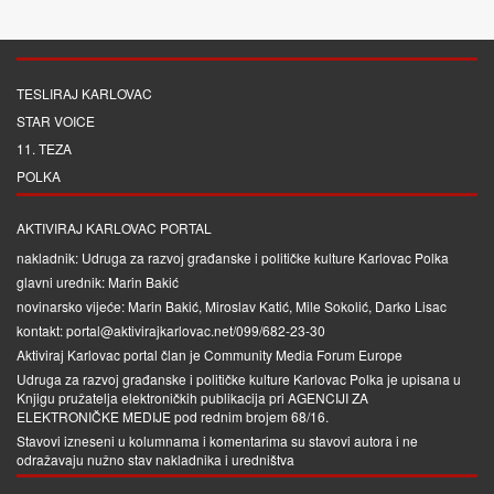
TESLIRAJ KARLOVAC
STAR VOICE
11. TEZA
POLKA
AKTIVIRAJ KARLOVAC PORTAL
nakladnik: Udruga za razvoj građanske i političke kulture Karlovac Polka
glavni urednik: Marin Bakić
novinarsko vijeće: Marin Bakić, Miroslav Katić, Mile Sokolić, Darko Lisac
kontakt: portal@aktivirajkarlovac.net/099/682-23-30
Aktiviraj Karlovac portal član je
Community Media Forum Europe
Udruga za razvoj građanske i političke kulture Karlovac Polka je upisana u
Knjigu pružatelja elektroničkih publikacija pri
AGENCIJI ZA
ELEKTRONIČKE MEDIJE
pod rednim brojem 68/16.
Stavovi izneseni u kolumnama i komentarima su stavovi autora i ne
odražavaju nužno stav nakladnika i uredništva