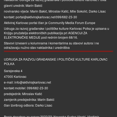
glavni urednik: Marin Bakić
novinarsko vijeće: Marin Bakić, Miroslav Katić, Mile Sokolić, Darko Lisac
kontakt: portal@aktivirajkarlovac.net/099/682-23-30
Aktiviraj Karlovac portal član je
Community Media Forum Europe
Udruga za razvoj građanske i političke kulture Karlovac Polka je upisana u
Knjigu pružatelja elektroničkih publikacija pri
AGENCIJI ZA
ELEKTRONIČKE MEDIJE
pod rednim brojem 68/16.
Stavovi izneseni u kolumnama i komentarima su stavovi autora i ne
odražavaju nužno stav nakladnika i uredništva
UDRUGA ZA RAZVOJ GRAĐANSKE I POLITIČKE KULTURE KARLOVAC
POLKA
Sarajevska 4
47000 Karlovac
e-mail: info@aktivirajkarlovac.net
kontakt mobitel: 099/682-23-30
predsjednik: Miroslav Katić
zamjenik predsjednika: Marin Bakić
član Izvršnog odbora: Darko Lisac
Popis donatora za server 2022/23: Nevenka Sudac-Vinski, Vladimir