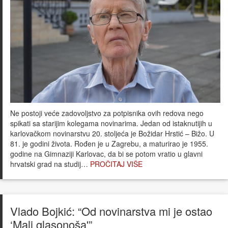
Ne postoji veće zadovoljstvo za potpisnika ovih redova nego
spikati sa starijim kolegama novinarima. Jedan od istaknutijih u
karlovačkom novinarstvu 20. stoljeća je Božidar Hrstić – Bižo. U
81. je godini života. Rođen je u Zagrebu, a maturirao je 1955.
godine na Gimnaziji Karlovac, da bi se potom vratio u glavni
hrvatski grad na studij…
PROČITAJ VIŠE
Vlado Bojkić: “Od novinarstva mi je ostao
‘Mali glasonoša'”