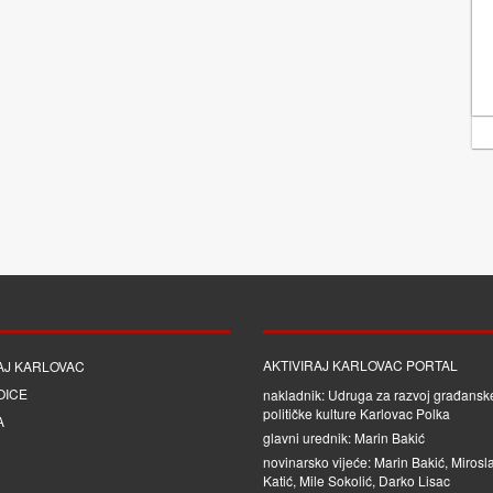
AKTIVIRAJ KARLOVAC PORTAL
AJ KARLOVAC
OICE
nakladnik: Udruga za razvoj građanske
političke kulture Karlovac Polka
A
glavni urednik: Marin Bakić
novinarsko vijeće: Marin Bakić, Mirosl
Katić, Mile Sokolić, Darko Lisac