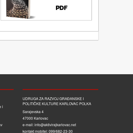
UDRUGA ZA RAZVOJ GRAĐANSKE I
POLITIČKE KULTURE KARLOVAC POLKA
 i
Sarajevska 4
47000 Karlovac
av
e-mail: info@aktivirajkarlovac.net
kontakt mobitel: 099/682-23-30