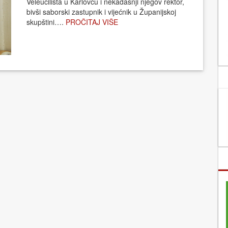
Veleučilišta u Karlovcu i nekadašnji njegov rektor,
bivši saborski zastupnik i vijećnik u Županijskoj
skupštini….
PROČITAJ VIŠE