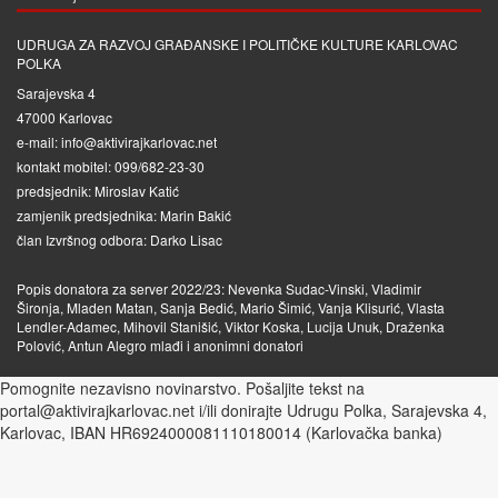
UDRUGA ZA RAZVOJ GRAĐANSKE I POLITIČKE KULTURE KARLOVAC
POLKA
Sarajevska 4
47000 Karlovac
e-mail: info@aktivirajkarlovac.net
kontakt mobitel: 099/682-23-30
predsjednik: Miroslav Katić
zamjenik predsjednika: Marin Bakić
član Izvršnog odbora: Darko Lisac
Popis donatora za server 2022/23: Nevenka Sudac-Vinski, Vladimir
Šironja, Mladen Matan, Sanja Bedić, Mario Šimić, Vanja Klisurić, Vlasta
Lendler-Adamec, Mihovil Stanišić, Viktor Koska, Lucija Unuk, Draženka
Polović, Antun Alegro mlađi i anonimni donatori
Pomognite nezavisno novinarstvo. Pošaljite tekst na
portal@aktivirajkarlovac.net i/ili donirajte Udrugu Polka, Sarajevska 4,
Karlovac, IBAN HR6924000081110180014 (Karlovačka banka)