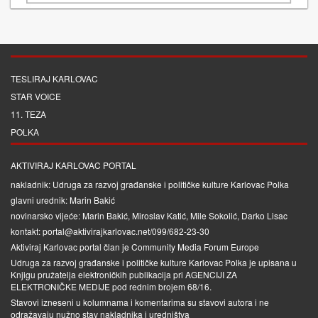
TESLIRAJ KARLOVAC
STAR VOICE
11. TEZA
POLKA
AKTIVIRAJ KARLOVAC PORTAL
nakladnik: Udruga za razvoj građanske i političke kulture Karlovac Polka
glavni urednik: Marin Bakić
novinarsko vijeće: Marin Bakić, Miroslav Katić, Mile Sokolić, Darko Lisac
kontakt: portal@aktivirajkarlovac.net/099/682-23-30
Aktiviraj Karlovac portal član je
Community Media Forum Europe
Udruga za razvoj građanske i političke kulture Karlovac Polka je upisana u
Knjigu pružatelja elektroničkih publikacija pri
AGENCIJI ZA
ELEKTRONIČKE MEDIJE
pod rednim brojem 68/16.
Stavovi izneseni u kolumnama i komentarima su stavovi autora i ne
odražavaju nužno stav nakladnika i uredništva