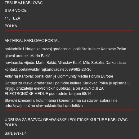
TESLIRAJ KARLOVAC
STAR VOICE
11. TEZA
POLKA
AKTIVIRAJ KARLOVAC PORTAL
nakladnik: Udruga za razvoj građanske i političke kulture Karlovac Polka
glavni urednik: Marin Bakić
novinarsko vijeće: Marin Bakić, Miroslav Katić, Mile Sokolić, Darko Lisac
kontakt: portal@aktivirajkarlovac.net/099/682-23-30
Aktiviraj Karlovac portal član je
Community Media Forum Europe
Udruga za razvoj građanske i političke kulture Karlovac Polka je upisana u
Knjigu pružatelja elektroničkih publikacija pri
AGENCIJI ZA
ELEKTRONIČKE MEDIJE
pod rednim brojem 68/16.
Stavovi izneseni u kolumnama i komentarima su stavovi autora i ne
odražavaju nužno stav nakladnika i uredništva
UDRUGA ZA RAZVOJ GRAĐANSKE I POLITIČKE KULTURE KARLOVAC
POLKA
Sarajevska 4