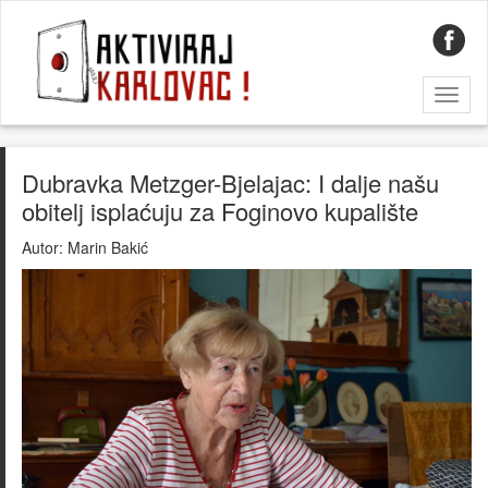
Toggl
naviga
Dubravka Metzger-Bjelajac: I dalje našu
obitelj isplaćuju za Foginovo kupalište
Autor:
Marin Bakić