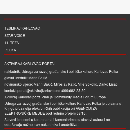
TESLIRAJ KARLOVAC
STAR VOICE
11. TEZA
POLKA
AKTIVIRAJ KARLOVAC PORTAL
nakladnik: Udruga za razvoj građanske i političke kulture Karlovac Polka
glavni urednik: Marin Bakić
novinarsko vijeće: Marin Bakić, Miroslav Katić, Mile Sokolić, Darko Lisac
kontakt: portal@aktivirajkarlovac.net/099/682-23-30
Aktiviraj Karlovac portal član je
Community Media Forum Europe
Udruga za razvoj građanske i političke kulture Karlovac Polka je upisana u
Knjigu pružatelja elektroničkih publikacija pri
AGENCIJI ZA
ELEKTRONIČKE MEDIJE
pod rednim brojem 68/16.
Stavovi izneseni u kolumnama i komentarima su stavovi autora i ne
odražavaju nužno stav nakladnika i uredništva