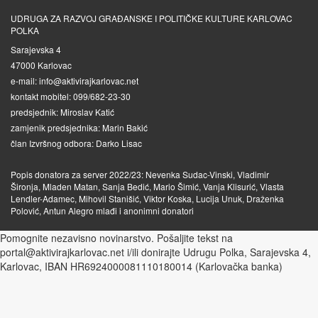
UDRUGA ZA RAZVOJ GRAĐANSKE I POLITIČKE KULTURE KARLOVAC
POLKA
Sarajevska 4
47000 Karlovac
e-mail: info@aktivirajkarlovac.net
kontakt mobitel: 099/682-23-30
predsjednik: Miroslav Katić
zamjenik predsjednika: Marin Bakić
član Izvršnog odbora: Darko Lisac
Popis donatora za server 2022/23: Nevenka Sudac-Vinski, Vladimir
Šironja, Mladen Matan, Sanja Bedić, Mario Šimić, Vanja Klisurić, Vlasta
Lendler-Adamec, Mihovil Stanišić, Viktor Koska, Lucija Unuk, Draženka
Polović, Antun Alegro mlađi i anonimni donatori
Pomognite nezavisno novinarstvo. Pošaljite tekst na
portal@aktivirajkarlovac.net i/ili donirajte Udrugu Polka, Sarajevska 4,
Karlovac, IBAN HR6924000081110180014 (Karlovačka banka)