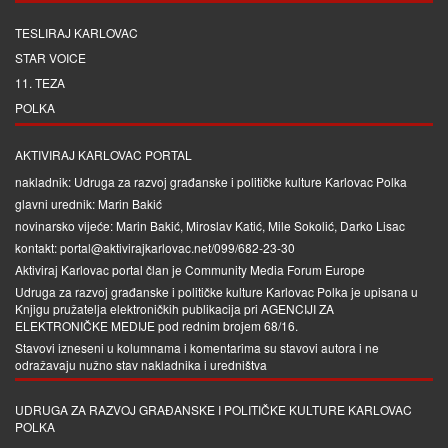
TESLIRAJ KARLOVAC
STAR VOICE
11. TEZA
POLKA
AKTIVIRAJ KARLOVAC PORTAL
nakladnik: Udruga za razvoj građanske i političke kulture Karlovac Polka
glavni urednik: Marin Bakić
novinarsko vijeće: Marin Bakić, Miroslav Katić, Mile Sokolić, Darko Lisac
kontakt: portal@aktivirajkarlovac.net/099/682-23-30
Aktiviraj Karlovac portal član je
Community Media Forum Europe
Udruga za razvoj građanske i političke kulture Karlovac Polka je upisana u
Knjigu pružatelja elektroničkih publikacija pri
AGENCIJI ZA
ELEKTRONIČKE MEDIJE
pod rednim brojem 68/16.
Stavovi izneseni u kolumnama i komentarima su stavovi autora i ne
odražavaju nužno stav nakladnika i uredništva
UDRUGA ZA RAZVOJ GRAĐANSKE I POLITIČKE KULTURE KARLOVAC
POLKA