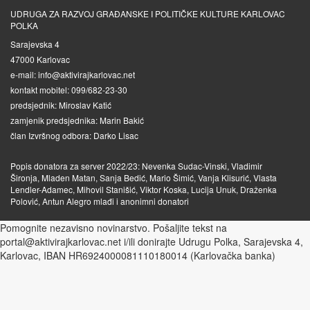
UDRUGA ZA RAZVOJ GRAĐANSKE I POLITIČKE KULTURE KARLOVAC
POLKA
Sarajevska 4
47000 Karlovac
e-mail: info@aktivirajkarlovac.net
kontakt mobitel: 099/682-23-30
predsjednik: Miroslav Katić
zamjenik predsjednika: Marin Bakić
član Izvršnog odbora: Darko Lisac
Popis donatora za server 2022/23: Nevenka Sudac-Vinski, Vladimir
Šironja, Mladen Matan, Sanja Bedić, Mario Šimić, Vanja Klisurić, Vlasta
Lendler-Adamec, Mihovil Stanišić, Viktor Koska, Lucija Unuk, Draženka
Polović, Antun Alegro mlađi i anonimni donatori
Pomognite nezavisno novinarstvo. Pošaljite tekst na
portal@aktivirajkarlovac.net i/ili donirajte Udrugu Polka, Sarajevska 4,
Karlovac, IBAN HR6924000081110180014 (Karlovačka banka)