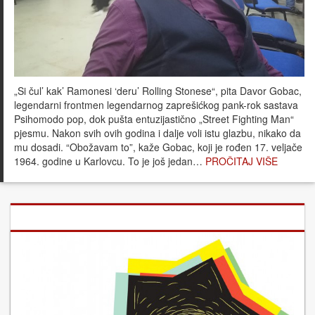
„Si čul’ kak’ Ramonesi ‘deru’ Rolling Stonese“, pita Davor Gobac,
legendarni frontmen legendarnog zaprešićkog pank-rok sastava
Psihomodo pop, dok pušta entuzijastično „Street Fighting Man“
pjesmu. Nakon svih ovih godina i dalje voli istu glazbu, nikako da
mu dosadi. “Obožavam to”, kaže Gobac, koji je rođen 17. veljače
1964. godine u Karlovcu. To je još jedan…
PROČITAJ VIŠE