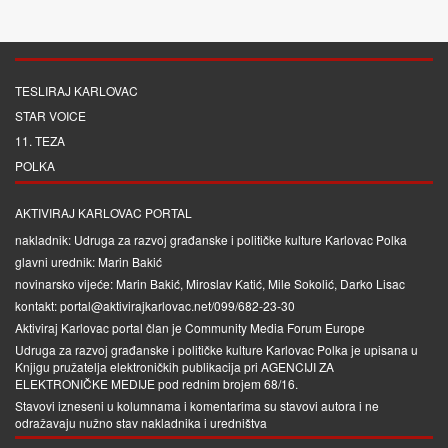
TESLIRAJ KARLOVAC
STAR VOICE
11. TEZA
POLKA
AKTIVIRAJ KARLOVAC PORTAL
nakladnik: Udruga za razvoj građanske i političke kulture Karlovac Polka
glavni urednik: Marin Bakić
novinarsko vijeće: Marin Bakić, Miroslav Katić, Mile Sokolić, Darko Lisac
kontakt: portal@aktivirajkarlovac.net/099/682-23-30
Aktiviraj Karlovac portal član je
Community Media Forum Europe
Udruga za razvoj građanske i političke kulture Karlovac Polka je upisana u
Knjigu pružatelja elektroničkih publikacija pri
AGENCIJI ZA
ELEKTRONIČKE MEDIJE
pod rednim brojem 68/16.
Stavovi izneseni u kolumnama i komentarima su stavovi autora i ne
odražavaju nužno stav nakladnika i uredništva