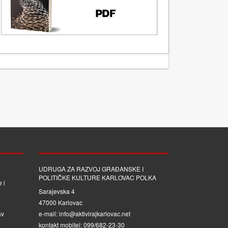
UDRUGA ZA RAZVOJ GRAĐANSKE I
POLITIČKE KULTURE KARLOVAC POLKA
 i
Sarajevska 4
47000 Karlovac
av
e-mail: info@aktivirajkarlovac.net
kontakt mobitel: 099/682-23-30