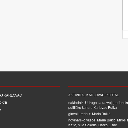
AKTIVIRAJ KARLOVAC PORTAL
AJ KARLOVAC
OICE
nakladnik: Udruga za razvoj građanske
političke kulture Karlovac Polka
A
glavni urednik: Marin Bakić
novinarsko vijeće: Marin Bakić, Mirosl
Katić, Mile Sokolić, Darko Lisac