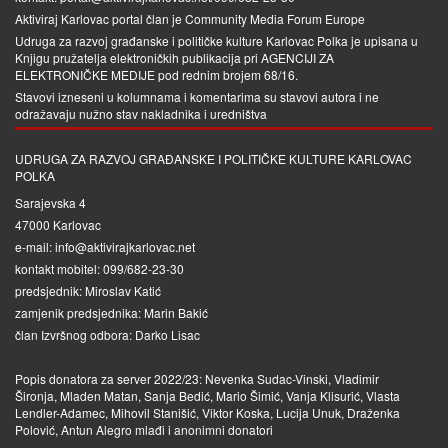
Aktiviraj Karlovac portal član je
Community Media Forum Europe
Udruga za razvoj građanske i političke kulture Karlovac Polka je upisana u
Knjigu pružatelja elektroničkih publikacija pri
AGENCIJI ZA
ELEKTRONIČKE MEDIJE
pod rednim brojem 68/16.
Stavovi izneseni u kolumnama i komentarima su stavovi autora i ne
odražavaju nužno stav nakladnika i uredništva
UDRUGA ZA RAZVOJ GRAĐANSKE I POLITIČKE KULTURE KARLOVAC
POLKA
Sarajevska 4
47000 Karlovac
e-mail: info@aktivirajkarlovac.net
kontakt mobitel: 099/682-23-30
predsjednik: Miroslav Katić
zamjenik predsjednika: Marin Bakić
član Izvršnog odbora: Darko Lisac
Popis donatora za server 2022/23: Nevenka Sudac-Vinski, Vladimir
Šironja, Mladen Matan, Sanja Bedić, Mario Šimić, Vanja Klisurić, Vlasta
Lendler-Adamec, Mihovil Stanišić, Viktor Koska, Lucija Unuk, Draženka
Polović, Antun Alegro mlađi i anonimni donatori