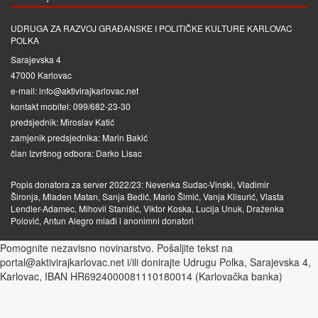
UDRUGA ZA RAZVOJ GRAĐANSKE I POLITIČKE KULTURE KARLOVAC
POLKA
Sarajevska 4
47000 Karlovac
e-mail: info@aktivirajkarlovac.net
kontakt mobitel: 099/682-23-30
predsjednik: Miroslav Katić
zamjenik predsjednika: Marin Bakić
član Izvršnog odbora: Darko Lisac
Popis donatora za server 2022/23: Nevenka Sudac-Vinski, Vladimir
Šironja, Mladen Matan, Sanja Bedić, Mario Šimić, Vanja Klisurić, Vlasta
Lendler-Adamec, Mihovil Stanišić, Viktor Koska, Lucija Unuk, Draženka
Polović, Antun Alegro mlađi i anonimni donatori
Pomognite nezavisno novinarstvo. Pošaljite tekst na
portal@aktivirajkarlovac.net i/ili donirajte Udrugu Polka, Sarajevska 4,
Karlovac, IBAN HR6924000081110180014 (Karlovačka banka)