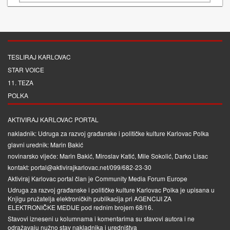
TESLIRAJ KARLOVAC
STAR VOICE
11. TEZA
POLKA
AKTIVIRAJ KARLOVAC PORTAL
nakladnik: Udruga za razvoj građanske i političke kulture Karlovac Polka
glavni urednik: Marin Bakić
novinarsko vijeće: Marin Bakić, Miroslav Katić, Mile Sokolić, Darko Lisac
kontakt: portal@aktivirajkarlovac.net/099/682-23-30
Aktiviraj Karlovac portal član je
Community Media Forum Europe
Udruga za razvoj građanske i političke kulture Karlovac Polka je upisana u
Knjigu pružatelja elektroničkih publikacija pri
AGENCIJI ZA
ELEKTRONIČKE MEDIJE
pod rednim brojem 68/16.
Stavovi izneseni u kolumnama i komentarima su stavovi autora i ne
odražavaju nužno stav nakladnika i uredništva