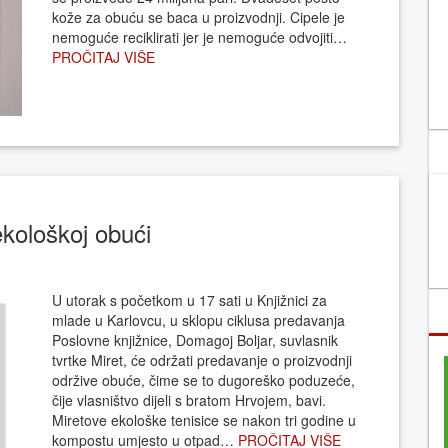
kože za obuću se baca u proizvodnji. Cipele je
nemoguće reciklirati jer je nemoguće odvojiti…
PROČITAJ VIŠE
ekološkoj obući
U utorak s početkom u 17 sati u Knjižnici za
mlade u Karlovcu, u sklopu ciklusa predavanja
Poslovne knjižnice, Domagoj Boljar, suvlasnik
tvrtke Miret, će održati predavanje o proizvodnji
održive obuće, čime se to dugoreško poduzeće,
čije vlasništvo dijeli s bratom Hrvojem, bavi.
Miretove ekološke tenisice se nakon tri godine u
kompostu umjesto u otpad…
PROČITAJ VIŠE