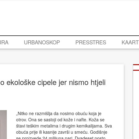
URA
URBANOSKOP
PRESSTRES
KAART
 ekološke cipele jer nismo htjeli
„Nitko ne razmišlja da nosimo obuću koja je
otrov. Ona se sastoji od kože i nafte. Koža se
štavi teškim metalima i drugim kemikalijama. Sva
obuća prije ili kasnije završi u smeću. Godišnje
se proizvede 24 milijuna pari. Dvadeset posto