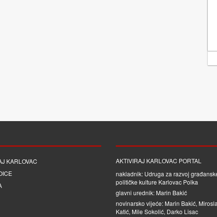
AKTIVIRAJ KARLOVAC PORTAL
AJ KARLOVAC
OICE
nakladnik: Udruga za razvoj građanske
političke kulture Karlovac Polka
A
glavni urednik: Marin Bakić
novinarsko vijeće: Marin Bakić, Mirosl
Katić, Mile Sokolić, Darko Lisac