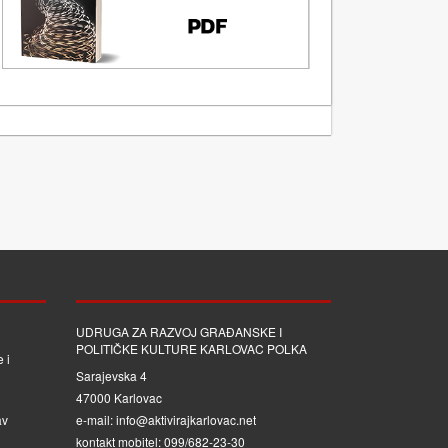
UDRUGA ZA RAZVOJ GRAĐANSKE I
POLITIČKE KULTURE KARLOVAC POLKA
 i
Sarajevska 4
47000 Karlovac
av
e-mail: info@aktivirajkarlovac.net
kontakt mobitel: 099/682-23-30