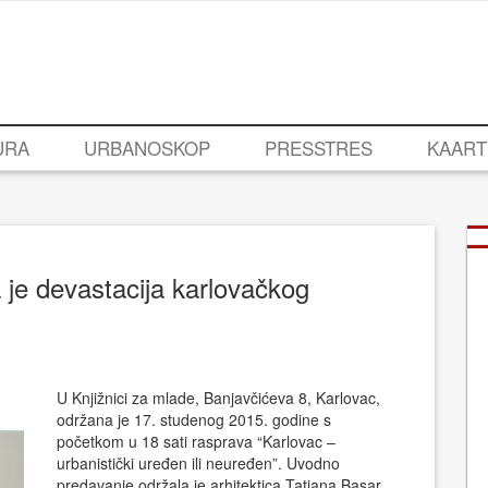
URA
URBANOSKOP
PRESSTRES
KAART
 je devastacija karlovačkog
U Knjižnici za mlade, Banjavčićeva 8, Karlovac,
održana je 17. studenog 2015. godine s
početkom u 18 sati rasprava “Karlovac –
urbanistički uređen ili neuređen”. Uvodno
predavanje održala je arhitektica Tatjana Basar,