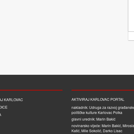
AKTIVIRAJ KARLOVAC PORTAL
AJ KARLOVAC
OICE
nakladnik: Udruga za razvoj građanske
političke kulture Karlovac Polka
A
glavni urednik: Marin Bakić
novinarsko vijeće: Marin Bakić, Mirosl
Katić, Mile Sokolić, Darko Lisac