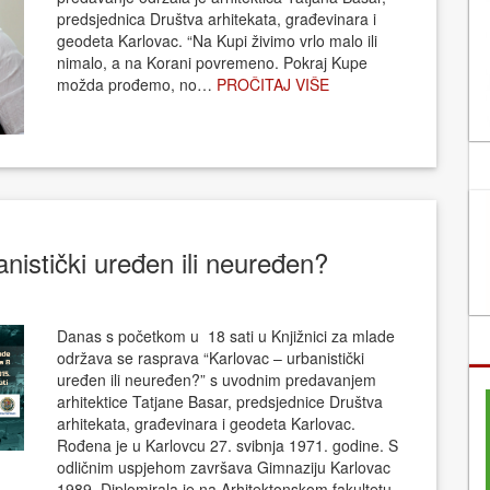
predsjednica Društva arhitekata, građevinara i
geodeta Karlovac. “Na Kupi živimo vrlo malo ili
nimalo, a na Korani povremeno. Pokraj Kupe
možda prođemo, no…
PROČITAJ VIŠE
nistički uređen ili neuređen?
Danas s početkom u 18 sati u Knjižnici za mlade
održava se rasprava “Karlovac – urbanistički
uređen ili neuređen?” s uvodnim predavanjem
arhitektice Tatjane Basar, predsjednice Društva
arhitekata, građevinara i geodeta Karlovac.
Rođena je u Karlovcu 27. svibnja 1971. godine. S
odličnim uspjehom završava Gimnaziju Karlovac
1989. Diplomirala je na Arhitektonskom fakultetu