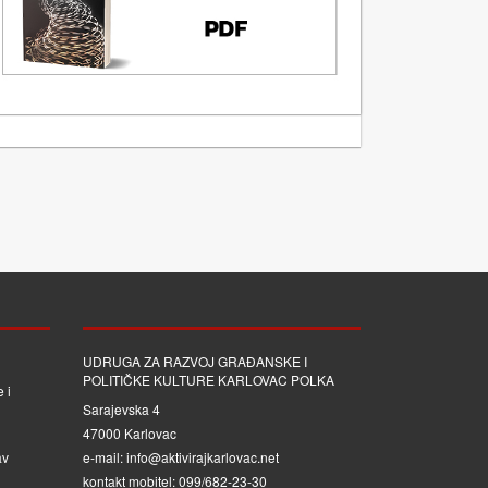
UDRUGA ZA RAZVOJ GRAĐANSKE I
POLITIČKE KULTURE KARLOVAC POLKA
 i
Sarajevska 4
47000 Karlovac
av
e-mail: info@aktivirajkarlovac.net
kontakt mobitel: 099/682-23-30