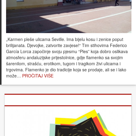
„Karmen pleše ulicama Seville. Ima bijelu kosu i zenice poput
brilijanata. Djevojke, zatvorite zavjese!“ Tim stihovima Federico
García Lorca započinje svoju pjesmu “Ples” koja dobro oslikava
atmosferu andaluzijske prijestolnice, gdje flamenko sa svojim
šarenilom, strašću, erotikom, tugom i tragikom živi ulicama i
trgovima. Flamenko je dio tradicije koja se prodaje, ali se i lako
može…
PROČITAJ VIŠE