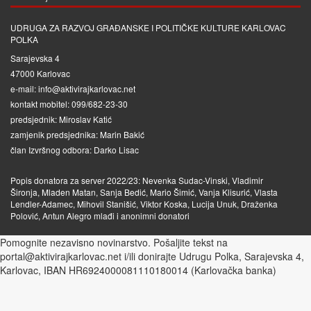
UDRUGA ZA RAZVOJ GRAĐANSKE I POLITIČKE KULTURE KARLOVAC
POLKA
Sarajevska 4
47000 Karlovac
e-mail: info@aktivirajkarlovac.net
kontakt mobitel: 099/682-23-30
predsjednik: Miroslav Katić
zamjenik predsjednika: Marin Bakić
član Izvršnog odbora: Darko Lisac
Popis donatora za server 2022/23: Nevenka Sudac-Vinski, Vladimir
Šironja, Mladen Matan, Sanja Bedić, Mario Šimić, Vanja Klisurić, Vlasta
Lendler-Adamec, Mihovil Stanišić, Viktor Koska, Lucija Unuk, Draženka
Polović, Antun Alegro mlađi i anonimni donatori
Pomognite nezavisno novinarstvo. Pošaljite tekst na
portal@aktivirajkarlovac.net i/ili donirajte Udrugu Polka, Sarajevska 4,
Karlovac, IBAN HR6924000081110180014 (Karlovačka banka)