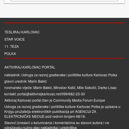
TESLIRAJ KARLOVAC
STAR VOICE
11. TEZA
POLKA
AKTIVIRAJ KARLOVAC PORTAL
nakladnik: Udruga za razvoj građanske i političke kulture Karlovac Polka
glavni urednik: Marin Bakić
novinarsko vijeće: Marin Bakić, Miroslav Katić, Mile Sokolić, Darko Lisac
kontakt: portal@aktivirajkarlovac.net/099/682-23-30
Aktiviraj Karlovac portal član je
Community Media Forum Europe
Udruga za razvoj građanske i političke kulture Karlovac Polka je upisana u
Knjigu pružatelja elektroničkih publikacija pri
AGENCIJI ZA
ELEKTRONIČKE MEDIJE
pod rednim brojem 68/16.
Stavovi izneseni u kolumnama i komentarima su stavovi autora i ne
odražavaju nužno stav nakladnika i uredništva