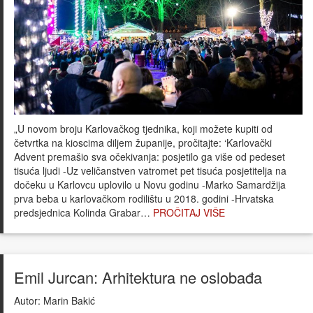
„U novom broju Karlovačkog tjednika, koji možete kupiti od
četvrtka na kioscima diljem županije, pročitajte: ‘Karlovački
Advent premašio sva očekivanja: posjetilo ga više od pedeset
tisuća ljudi -Uz veličanstven vatromet pet tisuća posjetitelja na
dočeku u Karlovcu uplovilo u Novu godinu -Marko Samardžija
prva beba u karlovačkom rodilištu u 2018. godini -Hrvatska
predsjednica Kolinda Grabar…
PROČITAJ VIŠE
Emil Jurcan: Arhitektura ne oslobađa
Autor:
Marin Bakić