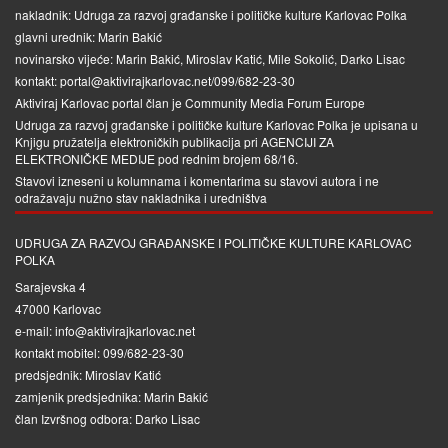
nakladnik: Udruga za razvoj građanske i političke kulture Karlovac Polka
glavni urednik: Marin Bakić
novinarsko vijeće: Marin Bakić, Miroslav Katić, Mile Sokolić, Darko Lisac
kontakt: portal@aktivirajkarlovac.net/099/682-23-30
Aktiviraj Karlovac portal član je
Community Media Forum Europe
Udruga za razvoj građanske i političke kulture Karlovac Polka je upisana u
Knjigu pružatelja elektroničkih publikacija pri
AGENCIJI ZA
ELEKTRONIČKE MEDIJE
pod rednim brojem 68/16.
Stavovi izneseni u kolumnama i komentarima su stavovi autora i ne
odražavaju nužno stav nakladnika i uredništva
UDRUGA ZA RAZVOJ GRAĐANSKE I POLITIČKE KULTURE KARLOVAC
POLKA
Sarajevska 4
47000 Karlovac
e-mail: info@aktivirajkarlovac.net
kontakt mobitel: 099/682-23-30
predsjednik: Miroslav Katić
zamjenik predsjednika: Marin Bakić
član Izvršnog odbora: Darko Lisac