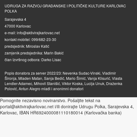
UDRUGA ZA RAZVOJ GRAĐANSKE I POLITIČKE KULTURE KARLOVAC
POLKA
Sarajevska 4
47000 Karlovac
e-mail: info@aktivirajkarlovac.net
kontakt mobitel: 099/682-23-30
predsjednik: Miroslav Katić
zamjenik predsjednika: Marin Bakić
član Izvršnog odbora: Darko Lisac
Popis donatora za server 2022/23: Nevenka Sudac-Vinski, Vladimir
Šironja, Mladen Matan, Sanja Bedić, Mario Šimić, Vanja Klisurić, Vlasta
Lendler-Adamec, Mihovil Stanišić, Viktor Koska, Lucija Unuk, Draženka
Polović, Antun Alegro mlađi i anonimni donatori
Pomognite nezavisno novinarstvo. Pošaljite tekst na
portal@aktivirajkarlovac.net i/ili donirajte Udrugu Polka, Sarajevska 4,
Karlovac, IBAN HR6924000081110180014 (Karlovačka banka)