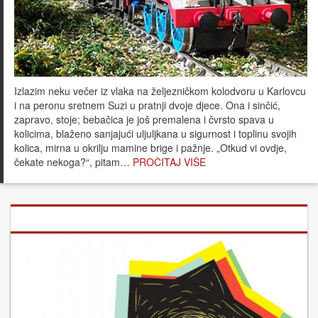
Izlazim neku večer iz vlaka na željezničkom kolodvoru u Karlovcu
i na peronu sretnem Suzi u pratnji dvoje djece. Ona i sinčić,
zapravo, stoje; bebačica je još premalena i čvrsto spava u
kolicima, blaženo sanjajući uljuljkana u sigurnost i toplinu svojih
kolica, mirna u okrilju mamine brige i pažnje. „Otkud vi ovdje,
čekate nekoga?“, pitam…
PROČITAJ VIŠE