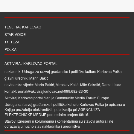
TESLIRAJ KARLOVAC
STAR VOICE
11. TEZA
POLKA
AKTIVIRAJ KARLOVAC PORTAL
nakladnik: Udruga za razvoj građanske i političke kulture Karlovac Polka
glavni urednik: Marin Bakić
novinarsko vijeće: Marin Bakić, Miroslav Katić, Mile Sokolić, Darko Lisac
kontakt: portal@aktivirajkarlovac.net/099/682-23-30
Aktiviraj Karlovac portal član je
Community Media Forum Europe
Udruga za razvoj građanske i političke kulture Karlovac Polka je upisana u
Knjigu pružatelja elektroničkih publikacija pri
AGENCIJI ZA
ELEKTRONIČKE MEDIJE
pod rednim brojem 68/16.
Stavovi izneseni u kolumnama i komentarima su stavovi autora i ne
odražavaju nužno stav nakladnika i uredništva