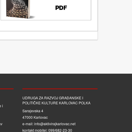
UDRUGA ZA RAZVOJ GRAĐANSKE I
POLITIČKE KULTURE KARLOVAC POLKA
 i
Sarajevska 4
47000 Karlovac
av
e-mail: info@aktivirajkarlovac.net
kontakt mobitel: 099/682-23-30