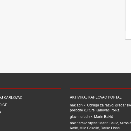
AKTIVIRAJ KARLOVAC PORTAL
AJ KARLOVAC
OICE
nakladnik: Udruga za razvoj građanske
političke kulture Karlovac Polka
A
glavni urednik: Marin Bakić
novinarsko vijeće: Marin Bakić, Mirosl
Katić, Mile Sokolić, Darko Lisac