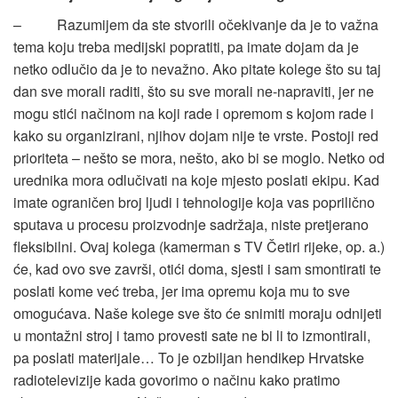
– Razumijem da ste stvorili očekivanje da je to važna
tema koju treba medijski popratiti, pa imate dojam da je
netko odlučio da je to nevažno. Ako pitate kolege što su taj
dan sve morali raditi, što su sve morali ne-napraviti, jer ne
mogu stići načinom na koji rade i opremom s kojom rade i
kako su organizirani, njihov dojam nije te vrste. Postoji red
prioriteta – nešto se mora, nešto, ako bi se moglo. Netko od
urednika mora odlučivati na koje mjesto poslati ekipu. Kad
imate ograničen broj ljudi i tehnologije koja vas poprilično
sputava u procesu proizvodnje sadržaja, niste pretjerano
fleksibilni. Ovaj kolega (kamerman s TV Četiri rijeke, op. a.)
će, kad ovo sve završi, otići doma, sjesti i sam smontirati te
poslati kome već treba, jer ima opremu koja mu to sve
omogućava. Naše kolege sve što će snimiti moraju odnijeti
u montažni stroj i tamo provesti sate ne bi li to izmontirali,
pa poslati materijale… To je ozbiljan hendikep Hrvatske
radiotelevizije kada govorimo o načinu kako pratimo