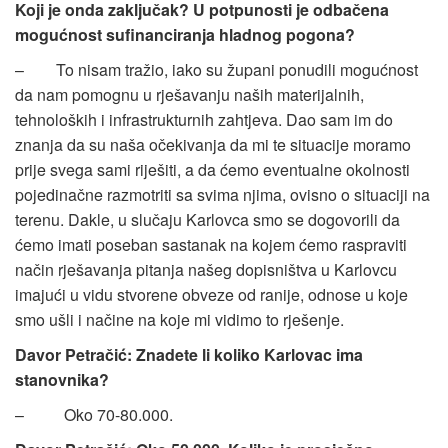
Koji je onda zaključak? U potpunosti je odbačena
mogućnost sufinanciranja hladnog pogona?
– To nisam tražio, iako su župani ponudili mogućnost
da nam pomognu u rješavanju naših materijalnih,
tehnoloških i infrastrukturnih zahtjeva. Dao sam im do
znanja da su naša očekivanja da mi te situacije moramo
prije svega sami riješiti, a da ćemo eventualne okolnosti
pojedinačne razmotriti sa svima njima, ovisno o situaciji na
terenu. Dakle, u slučaju Karlovca smo se dogovorili da
ćemo imati poseban sastanak na kojem ćemo raspraviti
način rješavanja pitanja našeg dopisništva u Karlovcu
imajući u vidu stvorene obveze od ranije, odnose u koje
smo ušli i načine na koje mi vidimo to rješenje.
Davor Petračić: Znadete li koliko Karlovac ima
stanovnika?
– Oko 70-80.000.