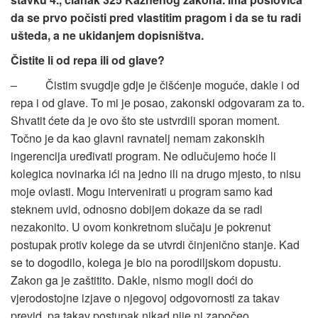
da se prvo počisti pred vlastitim pragom i da se tu radi
ušteda, a ne ukidanjem dopisništva.
Čistite li od repa ili od glave?
– Čistim svugdje gdje je čišćenje moguće, dakle i od
repa i od glave. To mi je posao, zakonski odgovaram za to.
Shvatit ćete da je ovo što ste ustvrdili sporan moment.
Točno je da kao glavni ravnatelj nemam zakonskih
ingerencija uređivati program. Ne odlučujemo hoće li
kolegica novinarka ići na jedno ili na drugo mjesto, to nisu
moje ovlasti. Mogu intervenirati u program samo kad
steknem uvid, odnosno dobijem dokaze da se radi
nezakonito. U ovom konkretnom slučaju je pokrenut
postupak protiv kolege da se utvrdi činjenično stanje. Kad
se to dogodilo, kolega je bio na porodiljskom dopustu.
Zakon ga je zaštitito. Dakle, nismo mogli doći do
vjerodostojne izjave o njegovoj odgovornosti za takav
previd, pa takav postupak nikad nije ni započeo…