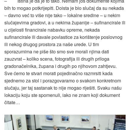
– Istina je da je to tako. Nemam još dokumente kojima
bih to mogao potkrijepiti. Doista je bio slučaj da su nekada
– davno već to više nije tako – lokalne sredine – u nekim
slučajevima gradovi, a u nekima županije – sufinancirale ili
u cijelosti financirale nabavku opreme, nekada
sufinancirale ili davale povlastice za korištenje poslovnog
ili nekog drugog prostora za naše urede. U tim
sporazumima ne piše što smo sve morali njima dati
zauzvrat – koliko scena, fotografija ili drugih priloga
gradonačelnika, župana i drugih po njihovom zahtjevu.
Sve ćemo te stvari morati pojedinačno razmrsiti kada
sjednemo za stol i porazgovaramo o svakom konkretnom
slučaju, jer taj sastanak to nije mogao riješiti. Svaku našu
lokaciju koju ste spomenuli, iako ne znam koji dokument
čitate…