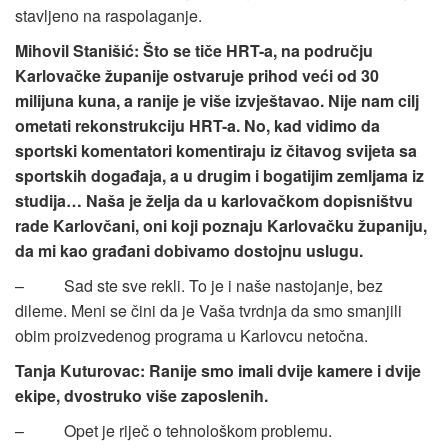
stavljeno na raspolaganje.
Mihovil Stanišić: Što se tiče HRT-a, na području
Karlovačke županije ostvaruje prihod veći od 30
milijuna kuna, a ranije je više izvještavao. Nije nam cilj
ometati rekonstrukciju HRT-a. No, kad vidimo da
sportski komentatori komentiraju iz čitavog svijeta sa
sportskih događaja, a u drugim i bogatijim zemljama iz
studija… Naša je želja da u karlovačkom dopisništvu
rade Karlovčani, oni koji poznaju Karlovačku županiju,
da mi kao građani dobivamo dostojnu uslugu.
– Sad ste sve rekli. To je i naše nastojanje, bez
dileme. Meni se čini da je Vaša tvrdnja da smo smanjili
obim proizvedenog programa u Karlovcu netočna.
Tanja Kuturovac: Ranije smo imali dvije kamere i dvije
ekipe, dvostruko više zaposlenih.
– Opet je riječ o tehnološkom problemu.