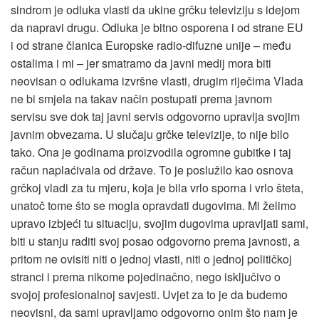
sindrom je odluka vlasti da ukine grčku televiziju s idejom
da napravi drugu. Odluka je bitno osporena i od strane EU
i od strane članica Europske radio-difuzne unije – među
ostalima i mi – jer smatramo da javni medij mora biti
neovisan o odlukama izvršne vlasti, drugim riječima Vlada
ne bi smjela na takav način postupati prema javnom
servisu sve dok taj javni servis odgovorno upravlja svojim
javnim obvezama. U slučaju grčke televizije, to nije bilo
tako. Ona je godinama proizvodila ogromne gubitke i taj
račun naplaćivala od države. To je poslužilo kao osnova
grčkoj vladi za tu mjeru, koja je bila vrlo sporna i vrlo šteta,
unatoč tome što se mogla opravdati dugovima. Mi želimo
upravo izbjeći tu situaciju, svojim dugovima upravljati sami,
biti u stanju raditi svoj posao odgovorno prema javnosti, a
pritom ne ovisiti niti o jednoj vlasti, niti o jednoj političkoj
stranci i prema nikome pojedinačno, nego isključivo o
svojoj profesionalnoj savjesti. Uvjet za to je da budemo
neovisni, da sami upravljamo odgovorno onim što nam je