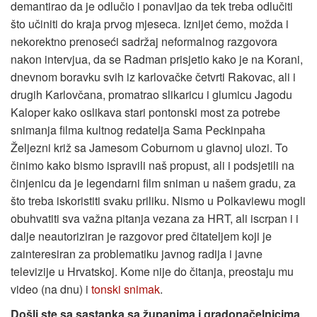
demantirao da je odlučio i ponavljao da tek treba odlučiti
što učiniti do kraja prvog mjeseca. Iznijet ćemo, možda i
nekorektno prenoseći sadržaj neformalnog razgovora
nakon intervjua, da se Radman prisjetio kako je na Korani,
dnevnom boravku svih iz karlovačke četvrti Rakovac, ali i
drugih Karlovčana, promatrao slikaricu i glumicu Jagodu
Kaloper kako oslikava stari pontonski most za potrebe
snimanja filma kultnog redatelja Sama Peckinpaha
Željezni križ sa Jamesom Coburnom u glavnoj ulozi. To
činimo kako bismo ispravili naš propust, ali i podsjetili na
činjenicu da je legendarni film sniman u našem gradu, za
što treba iskoristiti svaku priliku. Nismo u Polkaviewu mogli
obuhvatiti sva važna pitanja vezana za HRT, ali iscrpan i i
dalje neautoriziran je razgovor pred čitateljem koji je
zainteresiran za problematiku javnog radija i javne
televizije u Hrvatskoj. Kome nije do čitanja, preostaju mu
video (na dnu) i
tonski snimak
.
Došli ste sa sastanka sa županima i gradonačelnicima