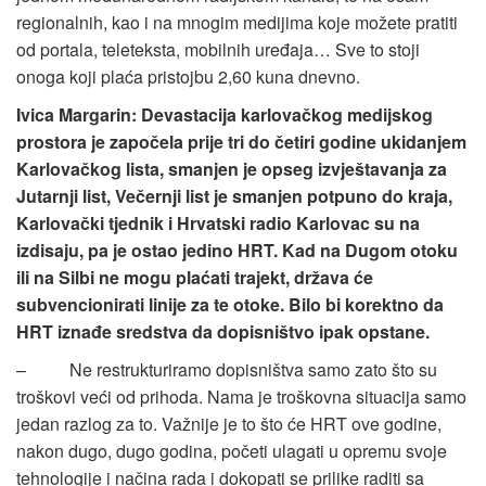
regionalnih, kao i na mnogim medijima koje možete pratiti
od portala, teleteksta, mobilnih uređaja… Sve to stoji
onoga koji plaća pristojbu 2,60 kuna dnevno.
Ivica Margarin: Devastacija karlovačkog medijskog
prostora je započela prije tri do četiri godine ukidanjem
Karlovačkog lista, smanjen je opseg izvještavanja za
Jutarnji list, Večernji list je smanjen potpuno do kraja,
Karlovački tjednik i Hrvatski radio Karlovac su na
izdisaju, pa je ostao jedino HRT.
Kad na Dugom otoku
ili na Silbi ne mogu plaćati trajekt, država će
subvencionirati linije za te otoke. Bilo bi korektno da
HRT iznađe sredstva da dopisništvo ipak opstane.
– Ne restrukturiramo dopisništva samo zato što su
troškovi veći od prihoda. Nama je troškovna situacija samo
jedan razlog za to. Važnije je to što će HRT ove godine,
nakon dugo, dugo godina, početi ulagati u opremu svoje
tehnologije i načina rada i dokopati se prilike raditi sa