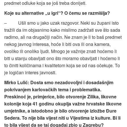
predmet odluke koja se još treba donijeti.
Koje su alternative „u igri“? O čemu se razmišlja?
– Ušli smo u jako uzak razgovor. Neki su župani isto
tražili da im objasnimo kako mislimo zadržati sve što sada
radimo, ali na drugačiji način. Ne znam je li to baš predmet
nekog javnog interesa, hoće li biti ova ili ona kamera,
ovoliko ili onoliko ljudi. Mnogo je važnije znati hoćemo li
biti u stanju obavljati ono što moramo obavljati i hoćemo li
to činiti količinama i kvalitetom koja se od nas očekuje. To
je logičan interes javnosti.
Mirko Lulić: Dosta smo nezadovoljni i dosadašnjim
pokrivanjem karlovačkih tema i problematika.
Preskinoć je, primjerice, bilo otvorenje Zilika, likovne
kolonije koja 41 godinu okuplja važne hrvatske likovne
umjetnike, a istodobno je bilo otvorenje izložbe Đure
Sedera. To nije bila vijest niti u Vijestima iz kulture. Bi li
to bila vijest da se taj događaj zbio u Zagrebu?