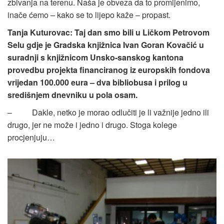
zbivanja na terenu. Naša je obveza da to promijenimo,
inače ćemo – kako se to lijepo kaže – propast.
Tanja Kuturovac: Taj dan smo bili u Ličkom Petrovom
Selu gdje je Gradska knjižnica Ivan Goran Kovačić u
suradnji s knjižnicom Unsko-sanskog kantona
provedbu projekta financiranog iz europskih fondova
vrijedan 100.000 eura – dva bibliobusa i prilog u
središnjem dnevniku u pola osam.
– Dakle, netko je morao odlučiti je li važnije jedno ili
drugo, jer ne može i jedno i drugo. Stoga kolege
procjenjuju…