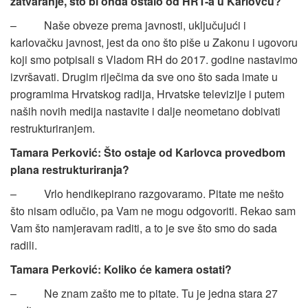
zatvaranje, što bi onda ostalo od HRT-a u Karlovcu?
– Naše obveze prema javnosti, uključujući i
karlovačku javnost, jest da ono što piše u Zakonu i ugovoru
koji smo potpisali s Vladom RH do 2017. godine nastavimo
izvršavati. Drugim riječima da sve ono što sada imate u
programima Hrvatskog radija, Hrvatske televizije i putem
naših novih medija nastavite i dalje neometano dobivati
restrukturiranjem.
Tamara Perković: Što ostaje od Karlovca provedbom
plana restrukturiranja?
– Vrlo hendikepirano razgovaramo. Pitate me nešto
što nisam odlučio, pa Vam ne mogu odgovoriti. Rekao sam
Vam što namjeravam raditi, a to je sve što smo do sada
radili.
Tamara Perković: Koliko će kamera ostati?
– Ne znam zašto me to pitate. Tu je jedna stara 27