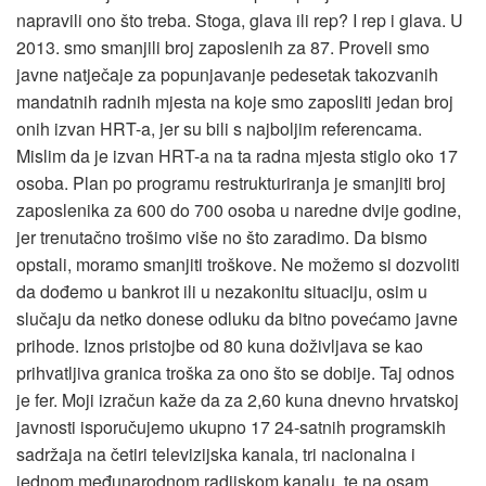
napravili ono što treba. Stoga, glava ili rep? I rep i glava. U
2013. smo smanjili broj zaposlenih za 87. Proveli smo
javne natječaje za popunjavanje pedesetak takozvanih
mandatnih radnih mjesta na koje smo zaposliti jedan broj
onih izvan HRT-a, jer su bili s najboljim referencama.
Mislim da je izvan HRT-a na ta radna mjesta stiglo oko 17
osoba. Plan po programu restrukturiranja je smanjiti broj
zaposlenika za 600 do 700 osoba u naredne dvije godine,
jer trenutačno trošimo više no što zaradimo. Da bismo
opstali, moramo smanjiti troškove. Ne možemo si dozvoliti
da dođemo u bankrot ili u nezakonitu situaciju, osim u
slučaju da netko donese odluku da bitno povećamo javne
prihode. Iznos pristojbe od 80 kuna doživljava se kao
prihvatljiva granica troška za ono što se dobije. Taj odnos
je fer. Moji izračun kaže da za 2,60 kuna dnevno hrvatskoj
javnosti isporučujemo ukupno 17 24-satnih programskih
sadržaja na četiri televizijska kanala, tri nacionalna i
jednom međunarodnom radijskom kanalu, te na osam