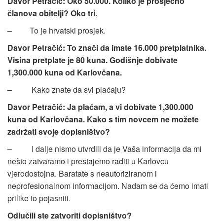
Davor Petračić: Oko 50.000. Koliko je prosječno
članova obitelji? Oko tri.
– To je hrvatski prosjek.
Davor Petračić: To znači da imate 16.000 pretplatnika.
Visina pretplate je 80 kuna. Godišnje dobivate
1,300.000 kuna od Karlovčana.
– Kako znate da svi plaćaju?
Davor Petračić: Ja plaćam, a vi dobivate 1,300.000
kuna od Karlovčana. Kako s tim novcem ne možete
zadržati svoje dopisništvo?
– I dalje nismo utvrdili da je Vaša informacija da mi
nešto zatvaramo i prestajemo raditi u Karlovcu
vjerodostojna. Baratate s neautoriziranom i
neprofesionalnom informacijom. Nadam se da ćemo imati
prilike to pojasniti.
Odlučili ste zatvoriti dopisništvo?