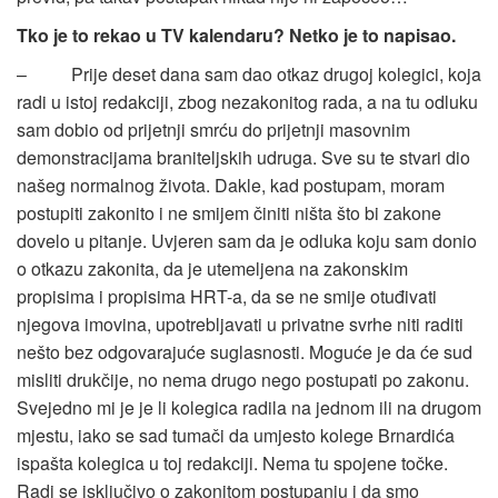
Tko je to rekao u TV kalendaru? Netko je to napisao.
– Prije deset dana sam dao otkaz drugoj kolegici, koja
radi u istoj redakciji, zbog nezakonitog rada, a na tu odluku
sam dobio od prijetnji smrću do prijetnji masovnim
demonstracijama braniteljskih udruga. Sve su te stvari dio
našeg normalnog života. Dakle, kad postupam, moram
postupiti zakonito i ne smijem činiti ništa što bi zakone
dovelo u pitanje. Uvjeren sam da je odluka koju sam donio
o otkazu zakonita, da je utemeljena na zakonskim
propisima i propisima HRT-a, da se ne smije otuđivati
njegova imovina, upotrebljavati u privatne svrhe niti raditi
nešto bez odgovarajuće suglasnosti. Moguće je da će sud
misliti drukčije, no nema drugo nego postupati po zakonu.
Svejedno mi je je li kolegica radila na jednom ili na drugom
mjestu, iako se sad tumači da umjesto kolege Brnardića
ispašta kolegica u toj redakciji. Nema tu spojene točke.
Radi se isključivo o zakonitom postupanju i da smo