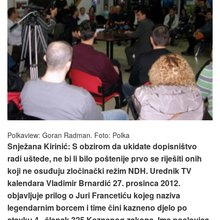
Polkaview: Goran Radman. Foto: Polka
Snježana Kirinić: S obzirom da ukidate dopisništvo
radi uštede, ne bi li bilo poštenije prvo se riješiti onih
koji ne osuđuju zločinački režim NDH. Urednik TV
kalendara Vladimir Brnardić 27. prosinca 2012.
objavljuje prilog o Juri Francetiću kojeg naziva
legendarnim borcem i time čini kazneno djelo po
stavku 4., članak 325 Kaznenog zakona. Ima poslovica