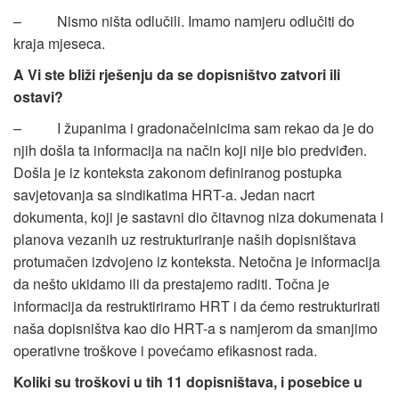
– Nismo ništa odlučili. Imamo namjeru odlučiti do
kraja mjeseca.
A Vi ste bliži rješenju da se dopisništvo zatvori ili
ostavi?
– I županima i gradonačelnicima sam rekao da je do
njih došla ta informacija na način koji nije bio predviđen.
Došla je iz konteksta zakonom definiranog postupka
savjetovanja sa sindikatima HRT-a. Jedan nacrt
dokumenta, koji je sastavni dio čitavnog niza dokumenata i
planova vezanih uz restrukturiranje naših dopisništava
protumačen izdvojeno iz konteksta. Netočna je informacija
da nešto ukidamo ili da prestajemo raditi. Točna je
informacija da restruktiriramo HRT i da ćemo restrukturirati
naša dopisništva kao dio HRT-a s namjerom da smanjimo
operativne troškove i povećamo efikasnost rada.
Koliki su troškovi u tih 11 dopisništava, i posebice u