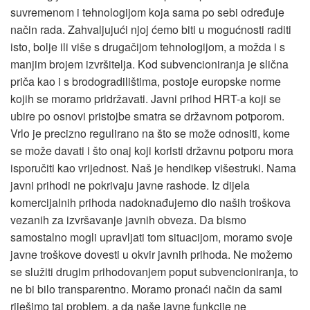
suvremenom i tehnologijom koja sama po sebi određuje
način rada. Zahvaljujući njoj ćemo biti u mogućnosti raditi
isto, bolje ili više s drugačijom tehnologijom, a možda i s
manjim brojem izvršitelja. Kod subvencioniranja je slična
priča kao i s brodogradilištima, postoje europske norme
kojih se moramo pridržavati. Javni prihod HRT-a koji se
ubire po osnovi pristojbe smatra se državnom potporom.
Vrlo je precizno regulirano na što se može odnositi, kome
se može davati i što onaj koji koristi državnu potporu mora
isporučiti kao vrijednost. Naš je hendikep višestruki. Nama
javni prihodi ne pokrivaju javne rashode. Iz dijela
komercijalnih prihoda nadoknađujemo dio naših troškova
vezanih za izvršavanje javnih obveza. Da bismo
samostalno mogli upravljati tom situacijom, moramo svoje
javne troškove dovesti u okvir javnih prihoda. Ne možemo
se služiti drugim prihodovanjem poput subvencioniranja, to
ne bi bilo transparentno. Moramo pronaći način da sami
riješimo taj problem, a da naše javne funkcije ne