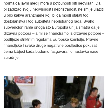
norma da javni medij mora u potpunosti biti neovisan. Da
bi zadržao svoju neovisnost i nepristranost, ne smije ulaziti
u bilo kakve aranžmane koji bi ga mogli stajati tog
dostojanstva i tog autoriteta nepristranog rada. Svako
subvencioniranje onoga što Europska unija smatra da je
državna potpora – a mi se financiramo iz državne potpore –
podliježe striktnim regulama Europske komisije. Pravne
financijske i svake druge negativne posljedice pokušat
ćemo izbjeći kada budemo razgovarali o nastavku naše
suradnje.