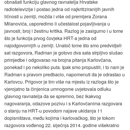
obnašati funkciju glavnog ravnatelja Hrvatske
radiotelevizije i postao jedna od najkritiziranijih javnih
ličnosti u zemlji, možda i više od premijera Zorana
Milanovića, usporedimo li učestalost pojavljivanja u
javnosti, broj i žestinu kritika. Razlog je zasigurno i u tome
što je funkcija prvog čovjeka HRT-a jedna od
najodgovornijih u zemlji. Unatoč tome što smo predvidjeli
sat razgovora, Radman je gotovo dva sata strpljivo slušao
primjedbe i odgovarao na brojna pitanja Karlovčana,
ponekad i po nekoliko puta. Ipak smo propustili, i to nam je
Radman s pravom predbacio, napomenuti da je odrastao u
Karlovcu. Prigovor je tim više na mjestu iz razloga što je
vjerojatno ta činjenica umnogome uvjetovala odluku
glavnog ravnatelja da se spremno, bez ikakvog
nagovaranja, odazove pozivu i s Karlovčanima razgovara
o stanju na HRT-u povodom najave ukidanja 11
dopisništava, među kojima i karlovačkog, što je tokom
razgovora vođenog 22. siječnja 2014. godine višekratno