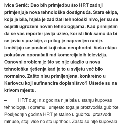
Ivica Sertić: Dao bih primjedbu što HRT zadnji
primjenjuje nova tehnološka dostignuća. Stara ekipa,
koja je bila, htjela je zadržati tehnološki nivo, jer su se
osjetili ugroženi novim tehnologijama. Kad primijetim
da se vaš reporter javlja uživo, koristi link samo da bi
se javio s pozicije, a prilog je napravljen ranije.
Izmišljaju se poslovi koji nisu neophodni. Vaša ekipa
pokušava oponašati rad komercijalnih televizija.
Osnovni problem je što se nije ulazilo u nova
tehnološka rješenja kad je to u svijetu već bilo
normalno. Zašto nisu primijenjena, konkretno u
Karlovcu koji sufinancira dopisništvo? Uštede su na
krivom mjestu.
– HRT dugi niz godina nije bila u stanju kupovati
tehnologiju i opremu i umjesto toga je proizvodila gubitke.
Posljednjih godina HRT je stalno u gubitku, proizvodi
minuse, stoji više no što uprihodi. Zašto se nije kupovala