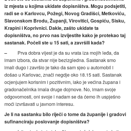
iz mjesta u kojima ukidate dopisništva. Mogu podsjetiti,
radi se o Karlovcu, Požegi, Novog Gradišci, Metkoviću,
Slavonskom Brodu, Županji, Virovitici, Gospiću, Sisku,
Krapini i Koprivnici. Dakle, zašto ukidate ta
dopisništva, no prvo nas izvijestite kako je protekao taj
sastanak. Počeli ste u 15 sati, a završili kada?
–
Prva dobra vijest je da su vrata iza mojih leđa, da
imam izbora, da stvar nije bezizgledna. Sastanak smo
imali dugo i završio je tako da sam sjeo u automobil i
došao u Karlovac, znači negdje oko 18.15 sati. Sastanak
ocjenjujem korisnim i pozitivnim, iako je većina župana i
gradonačelnika imala druge dojmove. No, imam svoje
odgovornosti, oni svoje i nadam se da ćemo ih uspješno
moći izvršavati u javnom interesu.
Je li na sastanku bilo riječi o tome da županije i gradovi
sufinanciraju poslovanje dopisništva?