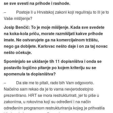
se sve svesti na prihode i rashode.
– Postoje li u Hrvatskoj zakoni koji reguliraju to ili je to
Vaše mišljenje?
Josip Benčić: To je moje mišljenje. Kada sve svedete
na koka-kola priču, morate razmišljati kakve prihode
imate. Ne ostvarujete ga na komercijalnom tržištu,
nego ga dobijete. Karlovac nešto daje i on za taj novac
nešto očekuje.
Spominjalo se ukidanje tih 11 dopisništva i onda se
postavilo logično pitanje po kojem kriteriju su se
spomenula ta dopisništva?
– Da ste me to pitali, rado bih Vam odgovorio.
Načelno sam rekao da je to vama nevjerodostojno
prezentirano. HRT se mora restrukturirati, jer to piše u
zakonima, u rokovima koji su određeni i na način
određenim programom restrukturiranja kojeg je prihvatila