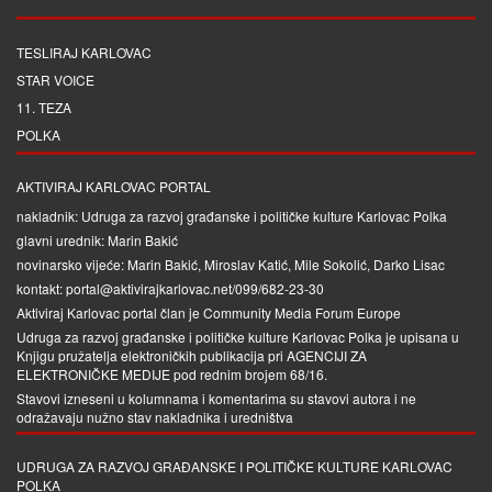
TESLIRAJ KARLOVAC
STAR VOICE
11. TEZA
POLKA
AKTIVIRAJ KARLOVAC PORTAL
nakladnik: Udruga za razvoj građanske i političke kulture Karlovac Polka
glavni urednik: Marin Bakić
novinarsko vijeće: Marin Bakić, Miroslav Katić, Mile Sokolić, Darko Lisac
kontakt: portal@aktivirajkarlovac.net/099/682-23-30
Aktiviraj Karlovac portal član je
Community Media Forum Europe
Udruga za razvoj građanske i političke kulture Karlovac Polka je upisana u
Knjigu pružatelja elektroničkih publikacija pri
AGENCIJI ZA
ELEKTRONIČKE MEDIJE
pod rednim brojem 68/16.
Stavovi izneseni u kolumnama i komentarima su stavovi autora i ne
odražavaju nužno stav nakladnika i uredništva
UDRUGA ZA RAZVOJ GRAĐANSKE I POLITIČKE KULTURE KARLOVAC
POLKA