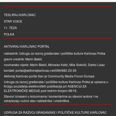
TESLIRAJ KARLOVAC
STAR VOICE
11. TEZA
POLKA
AKTIVIRAJ KARLOVAC PORTAL
nakladnik: Udruga za razvoj građanske i političke kulture Karlovac Polka
glavni urednik: Marin Bakić
novinarsko vijeće: Marin Bakić, Miroslav Katić, Mile Sokolić, Darko Lisac
kontakt: portal@aktivirajkarlovac.net/099/682-23-30
Aktiviraj Karlovac portal član je
Community Media Forum Europe
Udruga za razvoj građanske i političke kulture Karlovac Polka je upisana u
Knjigu pružatelja elektroničkih publikacija pri
AGENCIJI ZA
ELEKTRONIČKE MEDIJE
pod rednim brojem 68/16.
Stavovi izneseni u kolumnama i komentarima su stavovi autora i ne
odražavaju nužno stav nakladnika i uredništva
UDRUGA ZA RAZVOJ GRAĐANSKE I POLITIČKE KULTURE KARLOVAC