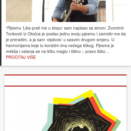
“Pjesmu ‘Lika prati me u stopu‘ sam napisao sa sinom. Zvonimir
Tonković iz Otočca je poslao jednu svoju pjesmu i zamolio me da
je preradim, a ja sam ‘otplovio’ u sasvim drugom smjeru. U
harmonijama koje tu koristim ima nečega ličkog. Pjesma je
mekša i oslanja se na ličku maglu i tišinu – pravo ličko…
PROČITAJ VIŠE