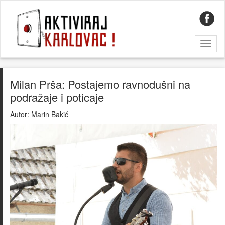
Toggl
naviga
Milan Prša: Postajemo ravnodušni na
podražaje i poticaje
Autor:
Marin Bakić