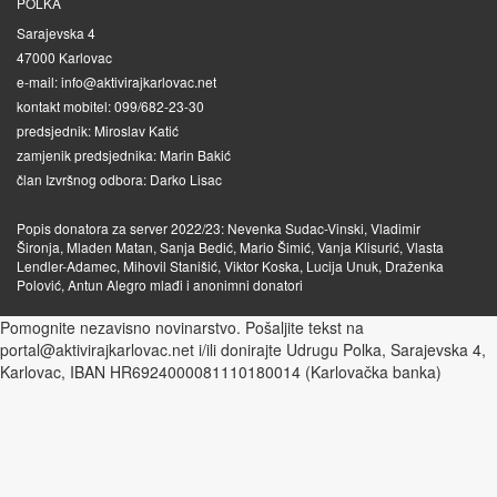
POLKA
Sarajevska 4
47000 Karlovac
e-mail: info@aktivirajkarlovac.net
kontakt mobitel: 099/682-23-30
predsjednik: Miroslav Katić
zamjenik predsjednika: Marin Bakić
član Izvršnog odbora: Darko Lisac
Popis donatora za server 2022/23: Nevenka Sudac-Vinski, Vladimir
Šironja, Mladen Matan, Sanja Bedić, Mario Šimić, Vanja Klisurić, Vlasta
Lendler-Adamec, Mihovil Stanišić, Viktor Koska, Lucija Unuk, Draženka
Polović, Antun Alegro mlađi i anonimni donatori
Pomognite nezavisno novinarstvo. Pošaljite tekst na
portal@aktivirajkarlovac.net i/ili donirajte Udrugu Polka, Sarajevska 4,
Karlovac, IBAN HR6924000081110180014 (Karlovačka banka)